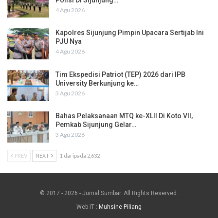
4 Agu 2026
Kapolres Sijunjung Pimpin Upacara Sertijab Ini
PJU Nya
4 Agu 2026
Tim Ekspedisi Patriot (TEP) 2026 dari IPB
University Berkunjung ke…
3 Agu 2026
Bahas Pelaksanaan MTQ ke-XLII Di Koto VII,
Pemkab Sijunjung Gelar…
3 Agu 2026
PREV
NEXT
1 daripada 2,632
© 2017 - 2026 - Jurnal Sumbar. All Rights Reserved.
Web IT :
Muhsine Piliang