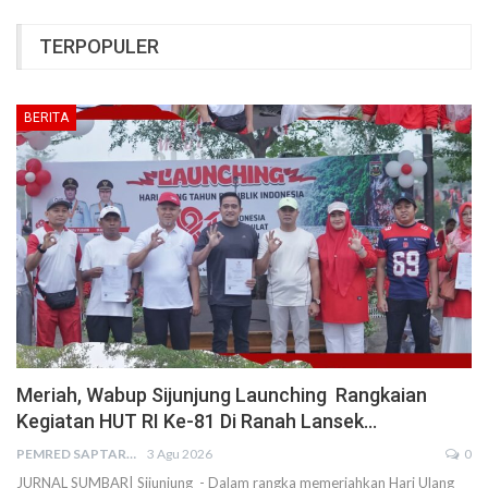
TERPOPULER
BERITA
Meriah, Wabup Sijunjung Launching Rangkaian
Kegiatan HUT RI Ke-81 Di Ranah Lansek…
PEMRED SAPTARIUS
3 Agu 2026
0
JURNAL SUMBAR| Sijunjung - Dalam rangka memeriahkan Hari Ulang