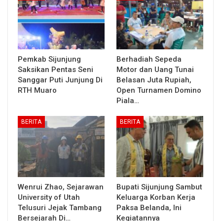
Pemkab Sijunjung
Berhadiah Sepeda
Saksikan Pentas Seni
Motor dan Uang Tunai
Sanggar Puti Junjung Di
Belasan Juta Rupiah,
RTH Muaro
Open Turnamen Domino
Piala…
BERITA
BERITA
Wenrui Zhao, Sejarawan
Bupati Sijunjung Sambut
University of Utah
Keluarga Korban Kerja
Telusuri Jejak Tambang
Paksa Belanda, Ini
Bersejarah Di…
Kegiatannya