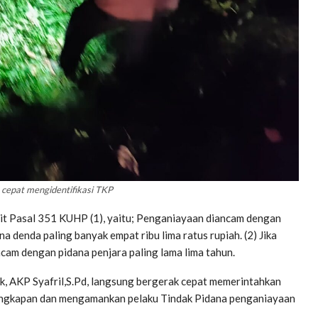
k cepat mengidentifikasi TKP
ait Pasal 351 KUHP (1), yaitu; Penganiayaan diancam dengan
a denda paling banyak empat ribu lima ratus rupiah. (2) Jika
cam dengan pidana penjara paling lama lima tahun.
k, AKP Syafril,S.Pd, langsung bergerak cepat memerintahkan
angkapan dan mengamankan pelaku Tindak Pidana penganiayaan