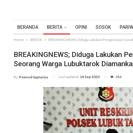
BERANDA
BERITA
OPINI
SOSOK
PARIW
Home
BERITA
BREAKINGNEWS; Diduga Lakukan Penganiayan Gunakan
BREAKINGNEWS; Diduga Lakukan Pen
Seorang Warga Lubuktarok Diamankan
Last updated
14 Sep 2023
184
By
Pemred Saptarius