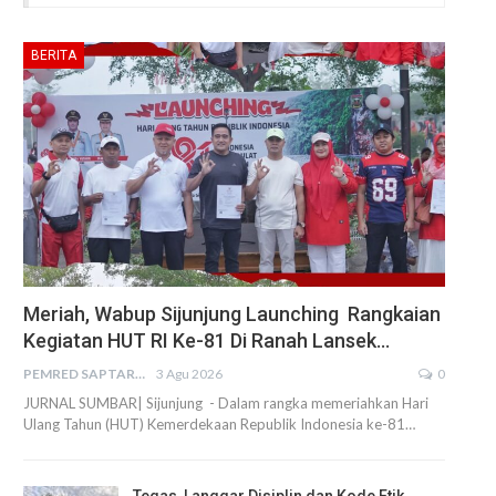
BERITA
Meriah, Wabup Sijunjung Launching Rangkaian
Kegiatan HUT RI Ke-81 Di Ranah Lansek…
PEMRED SAPTARIUS
3 Agu 2026
0
JURNAL SUMBAR| Sijunjung - Dalam rangka memeriahkan Hari
Ulang Tahun (HUT) Kemerdekaan Republik Indonesia ke-81…