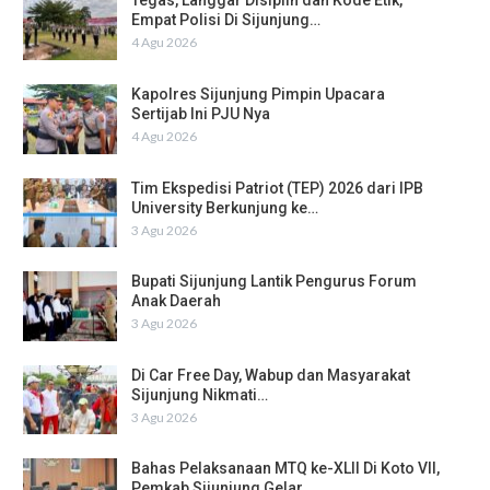
Tegas, Langgar Disiplin dan Kode Etik,
Empat Polisi Di Sijunjung…
4 Agu 2026
Kapolres Sijunjung Pimpin Upacara
Sertijab Ini PJU Nya
4 Agu 2026
Tim Ekspedisi Patriot (TEP) 2026 dari IPB
University Berkunjung ke…
3 Agu 2026
Bupati Sijunjung Lantik Pengurus Forum
Anak Daerah
3 Agu 2026
Di Car Free Day, Wabup dan Masyarakat
Sijunjung Nikmati…
3 Agu 2026
Bahas Pelaksanaan MTQ ke-XLII Di Koto VII,
Pemkab Sijunjung Gelar…