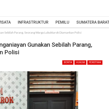
ISATA
INFRASTRUKTUR
PEMILU
SUMATERA BARA
 Sebilah Parang, Seorang Warga Lubuktarok Diamankan Polisi
ganiayan Gunakan Sebilah Parang,
 Polisi
BERITA
HUKUM
PERISTIWA