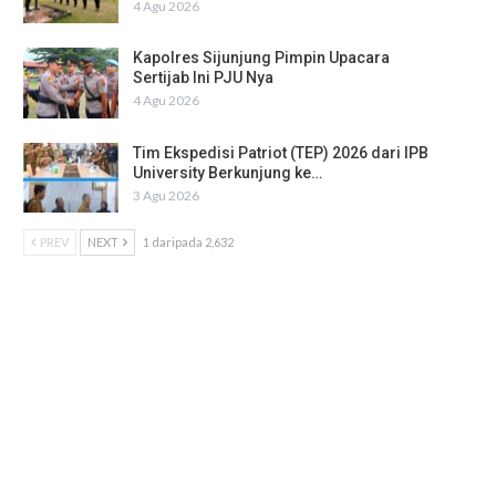
4 Agu 2026
Kapolres Sijunjung Pimpin Upacara
Sertijab Ini PJU Nya
4 Agu 2026
Tim Ekspedisi Patriot (TEP) 2026 dari IPB
University Berkunjung ke…
3 Agu 2026
PREV
NEXT
1 daripada 2,632