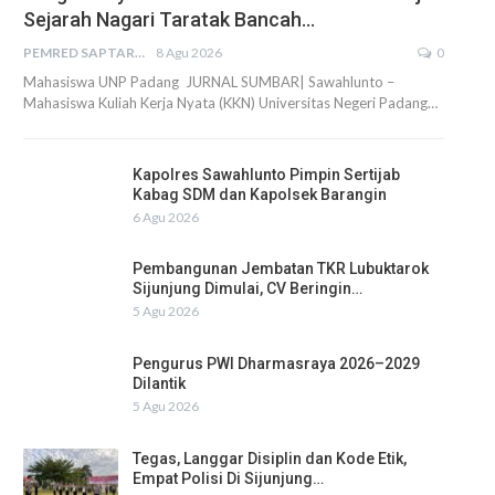
Sejarah Nagari Taratak Bancah…
PEMRED SAPTARIUS
8 Agu 2026
0
Mahasiswa UNP Padang JURNAL SUMBAR| Sawahlunto –
Mahasiswa Kuliah Kerja Nyata (KKN) Universitas Negeri Padang…
Kapolres Sawahlunto Pimpin Sertijab
Kabag SDM dan Kapolsek Barangin
6 Agu 2026
Pembangunan Jembatan TKR Lubuktarok
Sijunjung Dimulai, CV Beringin…
5 Agu 2026
Pengurus PWI Dharmasraya 2026–2029
Dilantik
5 Agu 2026
Tegas, Langgar Disiplin dan Kode Etik,
Empat Polisi Di Sijunjung…