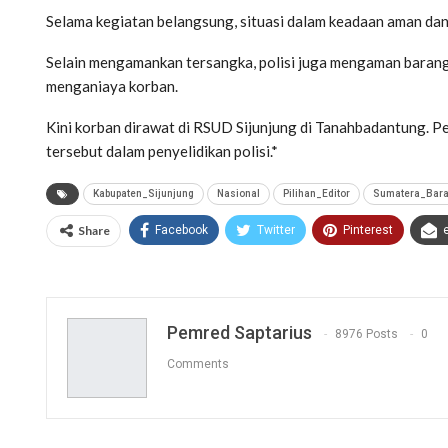
Selama kegiatan belangsung, situasi dalam keadaan aman dan 
Selain mengamankan tersangka, polisi juga mengaman barang 
menganiaya korban.
Kini korban dirawat di RSUD Sijunjung di Tanahbadantung. P
tersebut dalam penyelidikan polisi.*
Kabupaten_Sijunjung
Nasional
Pilihan_Editor
Sumatera_Bara
Share
Facebook
Twitter
Pinterest
Pemred Saptarius
8976 Posts
0
Comments