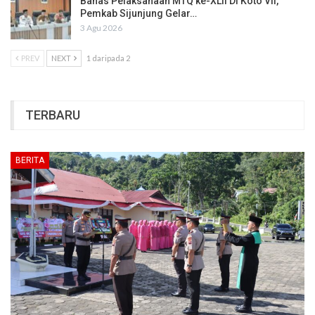
Bahas Pelaksanaan MTQ ke-XLII Di Koto VII,
Pemkab Sijunjung Gelar…
3 Agu 2026
PREV
NEXT
1 daripada 2
TERBARU
BERITA