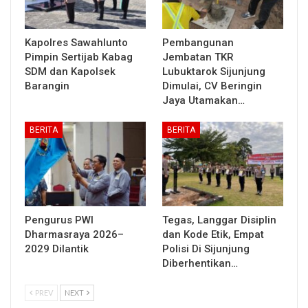
Kapolres Sawahlunto
Pembangunan
Pimpin Sertijab Kabag
Jembatan TKR
SDM dan Kapolsek
Lubuktarok Sijunjung
Barangin
Dimulai, CV Beringin
Jaya Utamakan…
BERITA
BERITA
Pengurus PWI
Tegas, Langgar Disiplin
Dharmasraya 2026–
dan Kode Etik, Empat
2029 Dilantik
Polisi Di Sijunjung
Diberhentikan…
PREV
NEXT