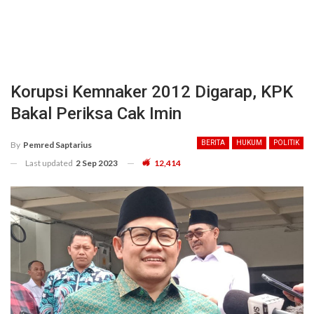
Korupsi Kemnaker 2012 Digarap, KPK
Bakal Periksa Cak Imin
BERITA
HUKUM
POLITIK
By
Pemred Saptarius
Last updated
2 Sep 2023
12,414