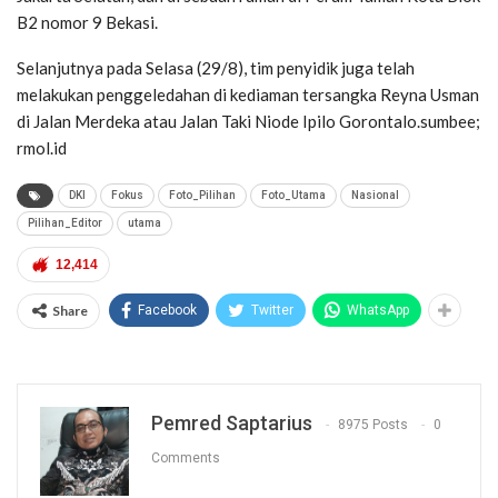
B2 nomor 9 Bekasi.
Selanjutnya pada Selasa (29/8), tim penyidik juga telah
melakukan penggeledahan di kediaman tersangka Reyna Usman
di Jalan Merdeka atau Jalan Taki Niode Ipilo Gorontalo.sumbee;
rmol.id
DKI
Fokus
Foto_Pilihan
Foto_Utama
Nasional
Pilihan_Editor
utama
12,414
Share
Facebook
Twitter
WhatsApp
Pemred Saptarius
8975 Posts
0
Comments