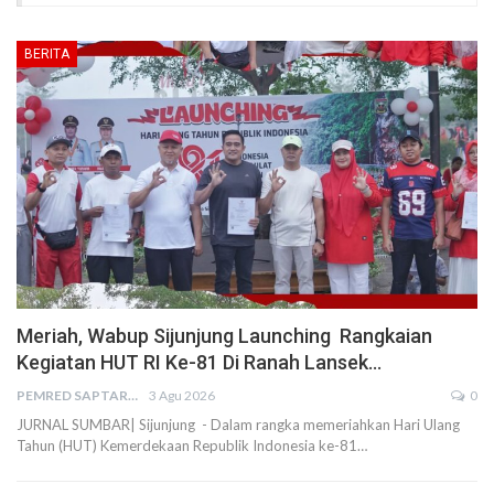
BERITA
Meriah, Wabup Sijunjung Launching Rangkaian
Kegiatan HUT RI Ke-81 Di Ranah Lansek…
PEMRED SAPTARIUS
3 Agu 2026
0
JURNAL SUMBAR| Sijunjung - Dalam rangka memeriahkan Hari Ulang
Tahun (HUT) Kemerdekaan Republik Indonesia ke-81…