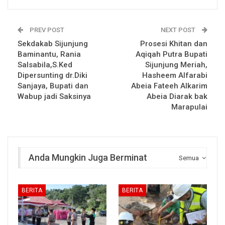
PREV POST
NEXT POST
Sekdakab Sijunjung
Prosesi Khitan dan
Baminantu, Rania
Aqiqah Putra Bupati
Salsabila,S.Ked
Sijunjung Meriah,
Dipersunting dr.Diki
Hasheem Alfarabi
Sanjaya, Bupati dan
Abeia Fateeh Alkarim
Wabup jadi Saksinya
Abeia Diarak bak
Marapulai
Anda Mungkin Juga Berminat
Semua
BERITA
BERITA