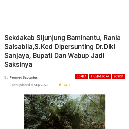
Sekdakab Sijunjung Baminantu, Rania
Salsabila,S.Ked Dipersunting Dr.Diki
Sanjaya, Bupati Dan Wabup Jadi
Saksinya
BERITA
HUMANIORA
SOSOK
By
Pemred Saptarius
Last updated
2 Sep 2023
740