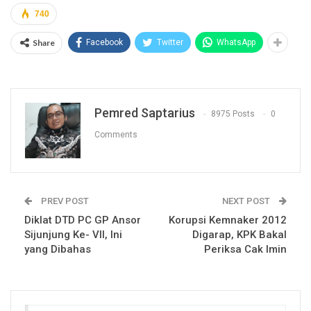
740
Share
Facebook
Twitter
WhatsApp
Pemred Saptarius
8975 Posts
0
Comments
PREV POST
NEXT POST
Diklat DTD PC GP Ansor
Korupsi Kemnaker 2012
Sijunjung Ke- VII, Ini
Digarap, KPK Bakal
yang Dibahas
Periksa Cak Imin