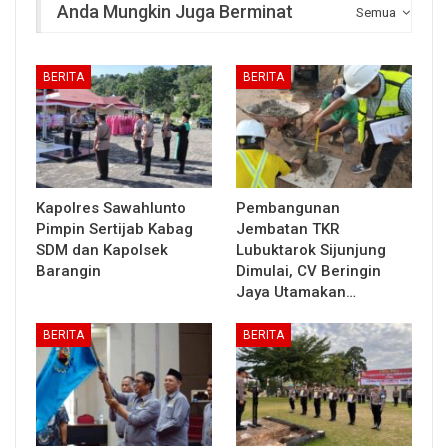
Anda Mungkin Juga Berminat
Semua
BERITA
BERITA
Kapolres Sawahlunto
Pembangunan
Pimpin Sertijab Kabag
Jembatan TKR
SDM dan Kapolsek
Lubuktarok Sijunjung
Barangin
Dimulai, CV Beringin
Jaya Utamakan…
BERITA
BERITA