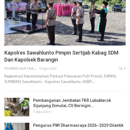
Kapolres Sawahlunto Pimpin Sertijab Kabag SDM
Dan Kapolsek Barangin
PEMRED SAPTARIUS
6 Agu 2026
0
Regenerasi Kepemimpinan Perkuat Pelayanan Polri Presisi JURNAL
SUMBAR| Sawahlunto - Kapolres Sawahlunto, AKBP…
Pembangunan Jembatan TKR Lubuktarok
Sijunjung Dimulai, CV Beringin…
5 Agu 2026
Pengurus PWI Dharmasraya 2026–2029 Dilantik