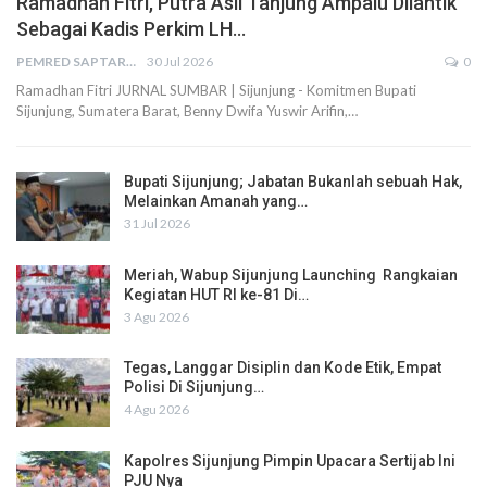
Ramadhan Fitri, Putra Asli Tanjung Ampalu Dilantik
Sebagai Kadis Perkim LH…
PEMRED SAPTARIUS
30 Jul 2026
0
Ramadhan Fitri JURNAL SUMBAR | Sijunjung - Komitmen Bupati
Sijunjung, Sumatera Barat, Benny Dwifa Yuswir Arifin,…
Bupati Sijunjung; Jabatan Bukanlah sebuah Hak,
Melainkan Amanah yang…
31 Jul 2026
Meriah, Wabup Sijunjung Launching Rangkaian
Kegiatan HUT RI ke-81 Di…
3 Agu 2026
Tegas, Langgar Disiplin dan Kode Etik, Empat
Polisi Di Sijunjung…
4 Agu 2026
Kapolres Sijunjung Pimpin Upacara Sertijab Ini
PJU Nya