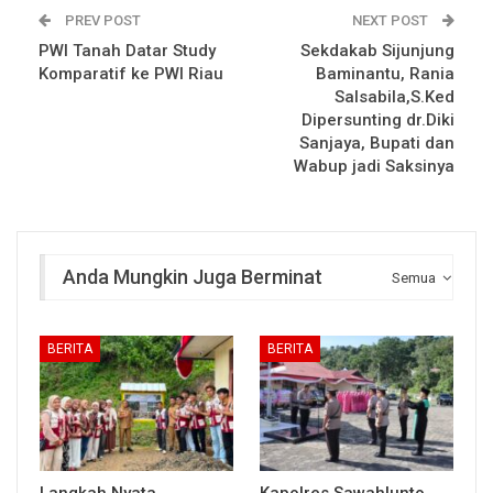
PREV POST
NEXT POST
PWI Tanah Datar Study
Sekdakab Sijunjung
Komparatif ke PWI Riau
Baminantu, Rania
Salsabila,S.Ked
Dipersunting dr.Diki
Sanjaya, Bupati dan
Wabup jadi Saksinya
Anda Mungkin Juga Berminat
Semua
BERITA
BERITA
Langkah Nyata
Kapolres Sawahlunto