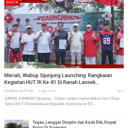
BERITA
Meriah, Wabup Sijunjung Launching Rangkaian
Kegiatan HUT RI Ke-81 Di Ranah Lansek…
PEMRED SAPTARIUS
3 Agu 2026
0
JURNAL SUMBAR| Sijunjung - Dalam rangka memeriahkan Hari Ulang
Tahun (HUT) Kemerdekaan Republik Indonesia ke-81…
Tegas, Langgar Disiplin dan Kode Etik, Empat
Polisi Di Sijunjung…