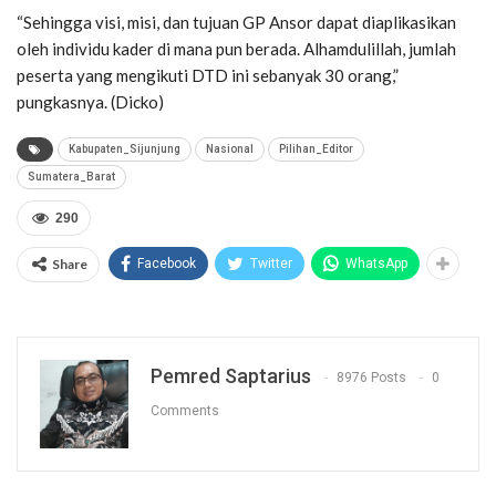
“Sehingga visi, misi, dan tujuan GP Ansor dapat diaplikasikan
oleh individu kader di mana pun berada. Alhamdulillah, jumlah
peserta yang mengikuti DTD ini sebanyak 30 orang,”
pungkasnya. (Dicko)
Kabupaten_Sijunjung
Nasional
Pilihan_Editor
Sumatera_Barat
290
Share
Facebook
Twitter
WhatsApp
Pemred Saptarius
8976 Posts
0
Comments