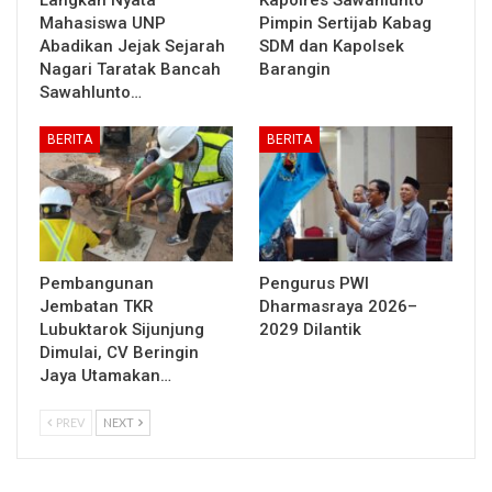
Mahasiswa UNP
Pimpin Sertijab Kabag
Abadikan Jejak Sejarah
SDM dan Kapolsek
Nagari Taratak Bancah
Barangin
Sawahlunto…
BERITA
BERITA
Pembangunan
Pengurus PWI
Jembatan TKR
Dharmasraya 2026–
Lubuktarok Sijunjung
2029 Dilantik
Dimulai, CV Beringin
Jaya Utamakan…
PREV
NEXT