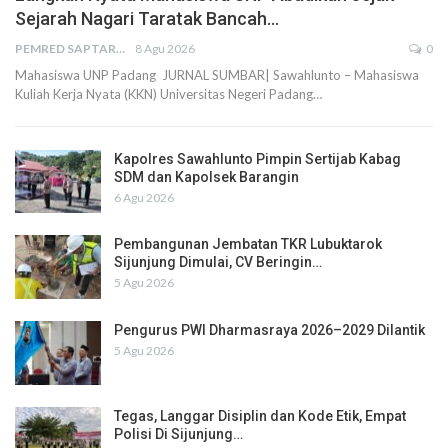
Sejarah Nagari Taratak Bancah…
PEMRED SAPTARIUS
8 Agu 2026
0
Mahasiswa UNP Padang JURNAL SUMBAR| Sawahlunto – Mahasiswa
Kuliah Kerja Nyata (KKN) Universitas Negeri Padang…
Kapolres Sawahlunto Pimpin Sertijab Kabag
SDM dan Kapolsek Barangin
6 Agu 2026
Pembangunan Jembatan TKR Lubuktarok
Sijunjung Dimulai, CV Beringin…
5 Agu 2026
Pengurus PWI Dharmasraya 2026–2029 Dilantik
5 Agu 2026
Tegas, Langgar Disiplin dan Kode Etik, Empat
Polisi Di Sijunjung…