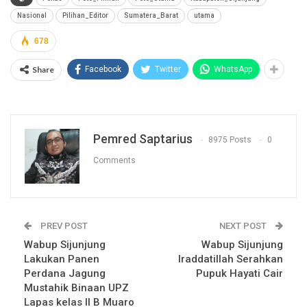
Nasional
Pilihan_Editor
Sumatera_Barat
utama
678
Share
Facebook
Twitter
WhatsApp
Pemred Saptarius
8975 Posts
0
Comments
PREV POST
NEXT POST
Wabup Sijunjung
Wabup Sijunjung
Lakukan Panen
Iraddatillah Serahkan
Perdana Jagung
Pupuk Hayati Cair
Mustahik Binaan UPZ
Lapas kelas II B Muaro