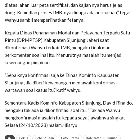
diatas lahan luar peta sertifikat, dan kajian nya harus jelas
dong. Kemudian proses IMB-nya diduga ada permainan,” tegas
Wahyu sambil memperlihatkan fetanya.
Kepala Dinas Penanaman Modal dan Pelayanan Terpadu Satu
Pintu (DPMPTSP) Kabupaten Sijunjung Jaheri saat
dikonfirmasi Wahyu terkait IMB, mengaku tidak mau
berkomentar soal hal itu. Menurutnya masalah itu menjadi
kewenangan pimpinan.
“Sebaiknya konfirmasi saja ke Dinas Kominfo Kabupaten
Sijunjung, dia diberi kewenangan menjawab konformasi
wartawan soal kasus itu,” kutif wahyu.
Sementara Kadis Kominfo Kabupaten Sijunjung, David Rinaldo,
mengaku tak ada ia dikonfirmasi soal itu. “Tak ada Wahyu
mengkonfirmasi masalah itu kepada saya,”jawabnya singkat
Selasa (24/10/2023) malam.rilis/yu
Fokus
Foto_Pilihan
Foto_Utama
Kabupaten_Sijunjung