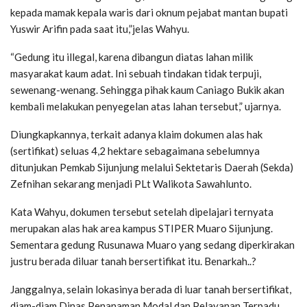
kepada mamak kepala waris dari oknum pejabat mantan bupati
Yuswir Arifin pada saat itu,”jelas Wahyu.
“Gedung itu illegal, karena dibangun diatas lahan milik
masyarakat kaum adat. Ini sebuah tindakan tidak terpuji,
sewenang-wenang. Sehingga pihak kaum Caniago Bukik akan
kembali melakukan penyegelan atas lahan tersebut,” ujarnya.
Diungkapkannya, terkait adanya klaim dokumen alas hak
(sertifikat) seluas 4,2 hektare sebagaimana sebelumnya
ditunjukan Pemkab Sijunjung melalui Sektetaris Daerah (Sekda)
Zefnihan sekarang menjadi PLt Walikota Sawahlunto.
Kata Wahyu, dokumen tersebut setelah dipelajari ternyata
merupakan alas hak area kampus STIPER Muaro Sijunjung.
Sementara gedung Rusunawa Muaro yang sedang diperkirakan
justru berada diluar tanah bersertifikat itu. Benarkah..?
Janggalnya, selain lokasinya berada di luar tanah bersertifikat,
diam-diam Dinas Penanaman Modal dan Pelayanan Terpadu