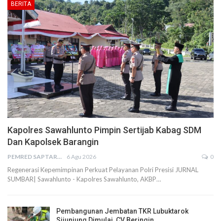
BERITA
Kapolres Sawahlunto Pimpin Sertijab Kabag SDM
Dan Kapolsek Barangin
PEMRED SAPTARIUS
6 Agu 2026
0
Regenerasi Kepemimpinan Perkuat Pelayanan Polri Presisi JURNAL
SUMBAR| Sawahlunto - Kapolres Sawahlunto, AKBP…
Pembangunan Jembatan TKR Lubuktarok
Sijunjung Dimulai, CV Beringin…