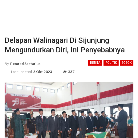
Delapan Walinagari Di Sijunjung
Mengundurkan Diri, Ini Penyebabnya
BERITA
POLITIK
SOSOK
By
Pemred Saptarius
Last updated
3 Okt 2023
337