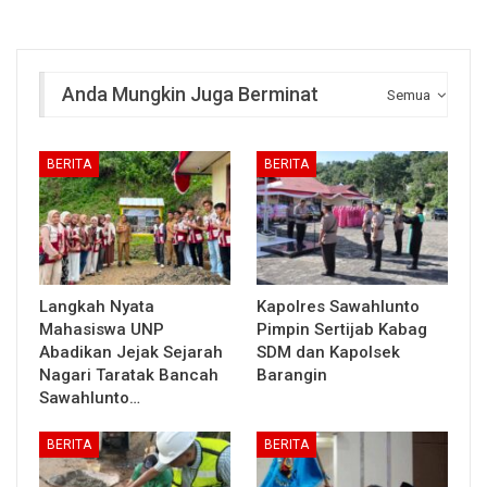
Anda Mungkin Juga Berminat
Semua
BERITA
BERITA
Langkah Nyata
Kapolres Sawahlunto
Mahasiswa UNP
Pimpin Sertijab Kabag
Abadikan Jejak Sejarah
SDM dan Kapolsek
Nagari Taratak Bancah
Barangin
Sawahlunto…
BERITA
BERITA