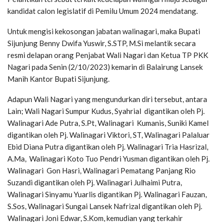
kandidat calon legislatif di Pemilu Umum 2024 mendatang.
Untuk mengisi kekosongan jabatan walinagari, maka Bupati
Sijunjung Benny Dwifa Yuswir, S.STP, M.Si melantik secara
resmi delapan orang Penjabat Wali Nagari dan Ketua TP PKK
Nagari pada Senin (2/10/2023) kemarin di Balairung Lansek
Manih Kantor Bupati Sijunjung.
Adapun Wali Nagari yang mengundurkan diri tersebut, antara
Lain; Wali Nagari Sumpur Kudus, Syahrial digantikan oleh Pj.
Walinagari Ade Putra, S.Pt, Walinagari Kumanis, Suniki Kamel
digantikan oleh Pj. Walinagari Viktori, ST, Walinagari Palaluar
Ebid Diana Putra digantikan oleh Pj. Walinagari Tria Hasrizal,
A.Ma, Walinagari Koto Tuo Pendri Yusman digantikan oleh Pj.
Walinagari Gon Hasri, Walinagari Pematang Panjang Rio
Suzandi digantikan oleh Pj. Walinagari Julhaimi Putra,
Walinagari Sinyamu Yuarlis digantikan Pj. Walinagari Fauzan,
S.Sos, Walinagari Sungai Lansek Nafrizal digantikan oleh Pj.
Walinagari Joni Edwar, S.Kom, kemudian yang terkahir