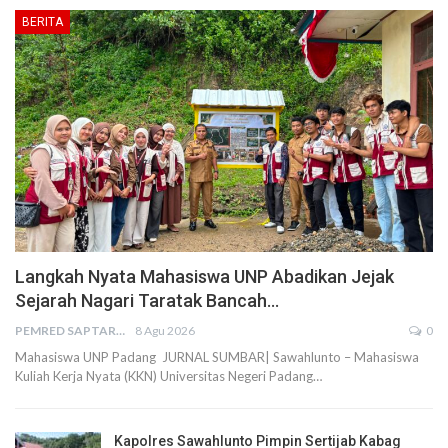
BERITA
Langkah Nyata Mahasiswa UNP Abadikan Jejak
Sejarah Nagari Taratak Bancah…
PEMRED SAPTARIUS
8 Agu 2026
0
Mahasiswa UNP Padang JURNAL SUMBAR| Sawahlunto – Mahasiswa
Kuliah Kerja Nyata (KKN) Universitas Negeri Padang…
Kapolres Sawahlunto Pimpin Sertijab Kabag