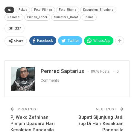
Fokus
Foto_Pilihan
Foto_Utama
Kabupaten_Sijunjung
Nasional
Pilihan_Editor
Sumatera_Barat
utama
337
Share
Facebook
Twitter
WhatsApp
Pemred Saptarius
8976 Posts
0
Comments
PREV POST
NEXT POST
Pj Wako Zefnihan
Bupati Sijunjung Jadi
Pimpin Upacara Hari
Irup Di Hari Kesaktian
Kesaktian Pancasila
Pancasila