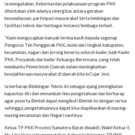
Ia mengatakan, Keberhasilan pelaksanaan program PKK
ditentukan oleh adanya sinergitas antara gerakan
keswadayaan, partisipasi masyarakat serta bimbingan dan
fasilitasi teknis dari berbagai instansi/lembaga terkait.
“Kami mengucapkan banyak terima kasih kepada segenap
Pengurus Tim Penggerak PKK, mulai dari tingkat kabupaten,
kecamatan, nagari dan jorong beserta seluruh kader, baik Kader
PKK, Posyandu dan kader Keluarga Berencana, yang telah
membantu Pemerintah Daerah dalam meningkatkan
kesejahteraan masyarakat di daerah kita ini,”ujar Joni.
Ia berharap Bimbingan Teknis ini sebagai ajang peningkatan
kapasitas diri dan menambah ilmu pengetahuan dan berharap
agar peserta Bimtek dapat mengikuti Bimtek ini dengan serius
sehingga, pengetahuannya dapat bisa diaplikasikan di masing-
masing kecamatan dan Nagari nantinya
Ketua TP PKK Provinsi Sumatera Barat diwakili, Wakil Ketua II,
Ny. Lina Hansastri mengatakan, bahwa kedatangan TP PKK