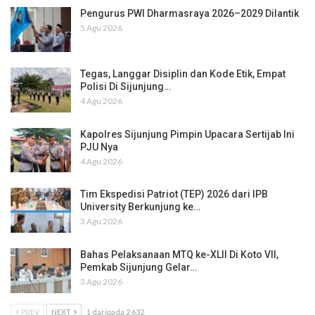
Pengurus PWI Dharmasraya 2026–2029 Dilantik
5 Agu 2026
Tegas, Langgar Disiplin dan Kode Etik, Empat
Polisi Di Sijunjung…
4 Agu 2026
Kapolres Sijunjung Pimpin Upacara Sertijab Ini
PJU Nya
4 Agu 2026
Tim Ekspedisi Patriot (TEP) 2026 dari IPB
University Berkunjung ke…
3 Agu 2026
Bahas Pelaksanaan MTQ ke-XLII Di Koto VII,
Pemkab Sijunjung Gelar…
3 Agu 2026
PREV
NEXT
1 daripada 2,632