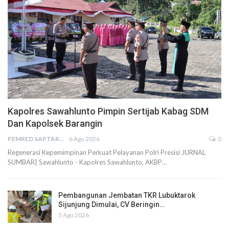
Kapolres Sawahlunto Pimpin Sertijab Kabag SDM
Dan Kapolsek Barangin
PEMRED SAPTARIUS
6 Agu 2026
0
Regenerasi Kepemimpinan Perkuat Pelayanan Polri Presisi JURNAL
SUMBAR| Sawahlunto - Kapolres Sawahlunto, AKBP…
Pembangunan Jembatan TKR Lubuktarok
Sijunjung Dimulai, CV Beringin…
5 Agu 2026