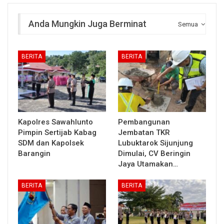
Anda Mungkin Juga Berminat
Semua
BERITA
BERITA
Kapolres Sawahlunto
Pembangunan
Pimpin Sertijab Kabag
Jembatan TKR
SDM dan Kapolsek
Lubuktarok Sijunjung
Barangin
Dimulai, CV Beringin
Jaya Utamakan…
BERITA
BERITA