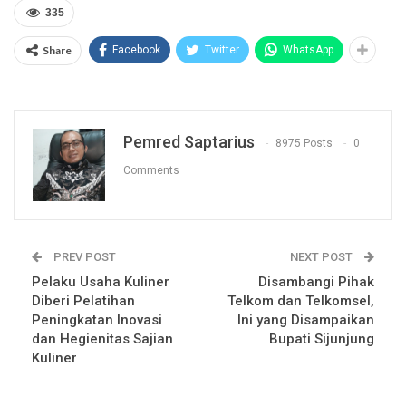
335
Share
Facebook
Twitter
WhatsApp
Pemred Saptarius
8975 Posts
0
Comments
PREV POST
NEXT POST
Pelaku Usaha Kuliner
Disambangi Pihak
Diberi Pelatihan
Telkom dan Telkomsel,
Peningkatan Inovasi
Ini yang Disampaikan
dan Hegienitas Sajian
Bupati Sijunjung
Kuliner