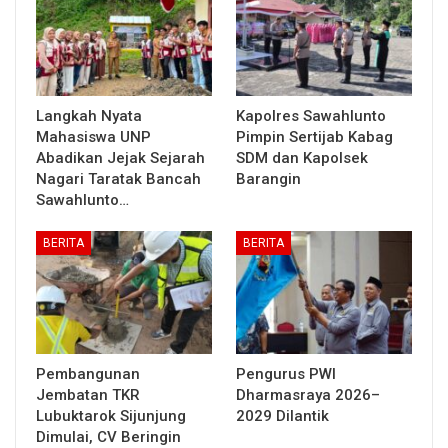
Langkah Nyata
Kapolres Sawahlunto
Mahasiswa UNP
Pimpin Sertijab Kabag
Abadikan Jejak Sejarah
SDM dan Kapolsek
Nagari Taratak Bancah
Barangin
Sawahlunto…
BERITA
BERITA
Pembangunan
Pengurus PWI
Jembatan TKR
Dharmasraya 2026–
Lubuktarok Sijunjung
2029 Dilantik
Dimulai, CV Beringin