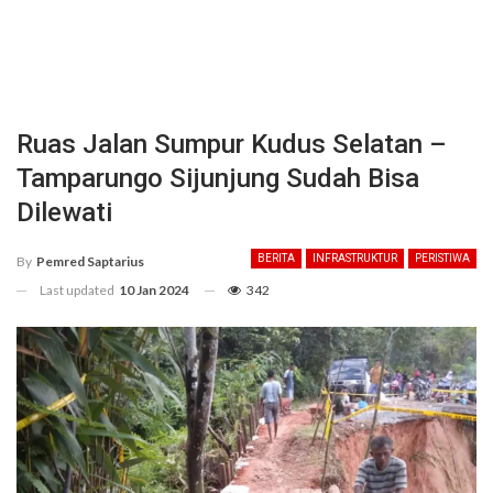
Ruas Jalan Sumpur Kudus Selatan –
Tamparungo Sijunjung Sudah Bisa
Dilewati
BERITA
INFRASTRUKTUR
PERISTIWA
By
Pemred Saptarius
Last updated
10 Jan 2024
342