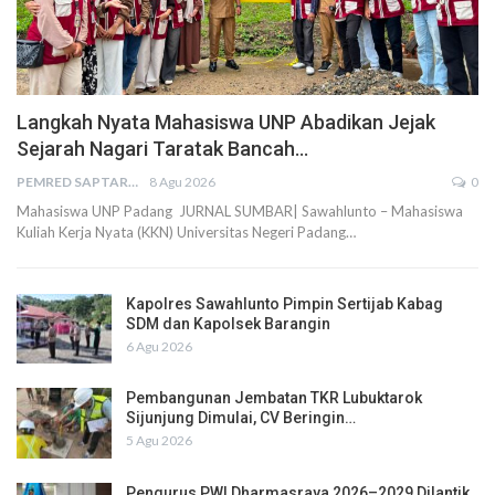
Langkah Nyata Mahasiswa UNP Abadikan Jejak
Sejarah Nagari Taratak Bancah…
PEMRED SAPTARIUS
8 Agu 2026
0
Mahasiswa UNP Padang JURNAL SUMBAR| Sawahlunto – Mahasiswa
Kuliah Kerja Nyata (KKN) Universitas Negeri Padang…
Kapolres Sawahlunto Pimpin Sertijab Kabag
SDM dan Kapolsek Barangin
6 Agu 2026
Pembangunan Jembatan TKR Lubuktarok
Sijunjung Dimulai, CV Beringin…
5 Agu 2026
Pengurus PWI Dharmasraya 2026–2029 Dilantik