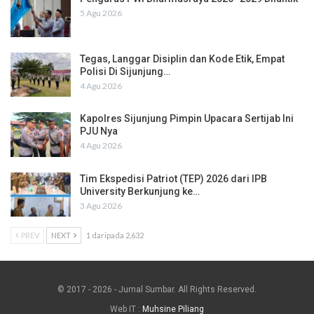
5 Agu 2026
Tegas, Langgar Disiplin dan Kode Etik, Empat
Polisi Di Sijunjung…
4 Agu 2026
Kapolres Sijunjung Pimpin Upacara Sertijab Ini
PJU Nya
4 Agu 2026
Tim Ekspedisi Patriot (TEP) 2026 dari IPB
University Berkunjung ke…
3 Agu 2026
PREV
NEXT
1 daripada 2,632
© 2017 - 2026 - Jurnal Sumbar. All Rights Reserved.
Web IT :
Muhsine Piliang