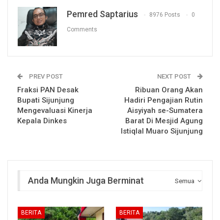
Pemred Saptarius
8976 Posts
0
Comments
PREV POST
NEXT POST
Fraksi PAN Desak
Ribuan Orang Akan
Bupati Sijunjung
Hadiri Pengajian Rutin
Mengevaluasi Kinerja
Aisyiyah se-Sumatera
Kepala Dinkes
Barat Di Mesjid Agung
Istiqlal Muaro Sijunjung
Anda Mungkin Juga Berminat
Semua
BERITA
BERITA