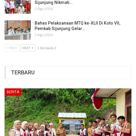
Sijunjung Nikmati…
3 Agu 2026
Bahas Pelaksanaan MTQ ke-XLII Di Koto VII,
Pemkab Sijunjung Gelar…
3 Agu 2026
PREV
NEXT
1 daripada 2
TERBARU
BERITA