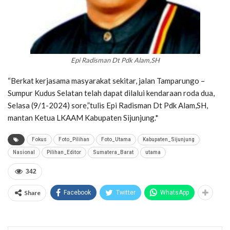
Epi Radisman Dt Pdk Alam,SH
“Berkat kerjasama masyarakat sekitar, jalan Tamparungo –
Sumpur Kudus Selatan telah dapat dilalui kendaraan roda dua,
Selasa (9/1-2024) sore,”tulis Epi Radisman Dt Pdk Alam,SH,
mantan Ketua LKAAM Kabupaten Sijunjung.*
Fokus
Foto_Pilihan
Foto_Utama
Kabupaten_Sijunjung
Nasional
Pilihan_Editor
Sumatera_Barat
utama
342
Share
Facebook
Twitter
WhatsApp