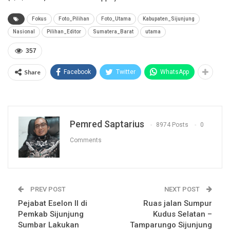
Fokus
Foto_Pilihan
Foto_Utama
Kabupaten_Sijunjung
Nasional
Pilihan_Editor
Sumatera_Barat
utama
357
Share
Facebook
Twitter
WhatsApp
Pemred Saptarius
8974 Posts
0
Comments
PREV POST
NEXT POST
Pejabat Eselon II di
Ruas jalan Sumpur
Pemkab Sijunjung
Kudus Selatan –
Sumbar Lakukan
Tamparungo Sijunjung