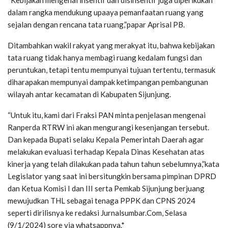
“Kebijakan mengenai insentif dan disinsentif juga diperlkukan
dalam rangka mendukung upaaya pemanfaatan ruang yang
sejalan dengan rencana tata ruang,”papar Aprisal PB.
Ditambahkan wakil rakyat yang merakyat itu, bahwa kebijakan
tata ruang tidak hanya membagi ruang kedalam fungsi dan
peruntukan, tetapi tentu mempunyai tujuan tertentu, termasuk
diharapakan mempunyai dampak ketimpangan pembangunan
wilayah antar kecamatan di Kabupaten Sijunjung.
“Untuk itu, kami dari Fraksi PAN minta penjelasan mengenai
Ranperda RTRW ini akan mengurangi kesenjangan tersebut.
Dan kepada Bupati selaku Kepala Pemerintah Daerah agar
melakukan evaluasi terhadap Kepala Dinas Kesehatan atas
kinerja yang telah dilakukan pada tahun tahun sebelumnya,”kata
Legislator yang saat ini bersitungkin bersama pimpinan DPRD
dan Ketua Komisi I dan III serta Pemkab Sijunjung berjuang
mewujudkan THL sebagai tenaga PPPK dan CPNS 2024
seperti dirilisnya ke redaksi Jurnalsumbar.Com, Selasa
(9/1/2024) sore via whatsappnya.*