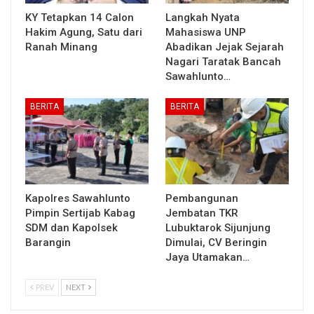
KY Tetapkan 14 Calon
Langkah Nyata
Hakim Agung, Satu dari
Mahasiswa UNP
Ranah Minang
Abadikan Jejak Sejarah
Nagari Taratak Bancah
Sawahlunto…
BERITA
BERITA
Kapolres Sawahlunto
Pembangunan
Pimpin Sertijab Kabag
Jembatan TKR
SDM dan Kapolsek
Lubuktarok Sijunjung
Barangin
Dimulai, CV Beringin
Jaya Utamakan…
PREV
NEXT