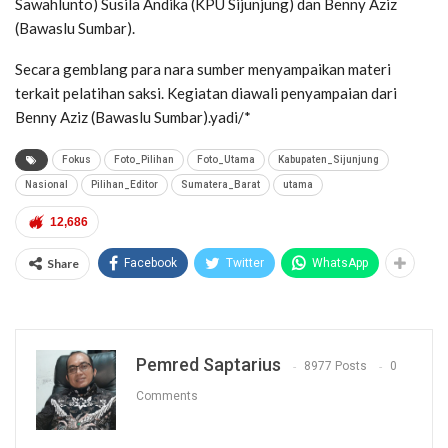
Sawahlunto) Susila Andika (KPU Sijunjung) dan Benny Aziz
(Bawaslu Sumbar).
Secara gemblang para nara sumber menyampaikan materi
terkait pelatihan saksi. Kegiatan diawali penyampaian dari
Benny Aziz (Bawaslu Sumbar).yadi/*
Fokus
Foto_Pilihan
Foto_Utama
Kabupaten_Sijunjung
Nasional
Pilihan_Editor
Sumatera_Barat
utama
12,686
Share
Facebook
Twitter
WhatsApp
Pemred Saptarius
8977 Posts
0
Comments