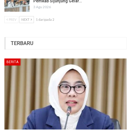
Pemkab Sijunjung Gelar…
3 Agu 2026
PREV
NEXT
1 daripada 2
TERBARU
BERITA