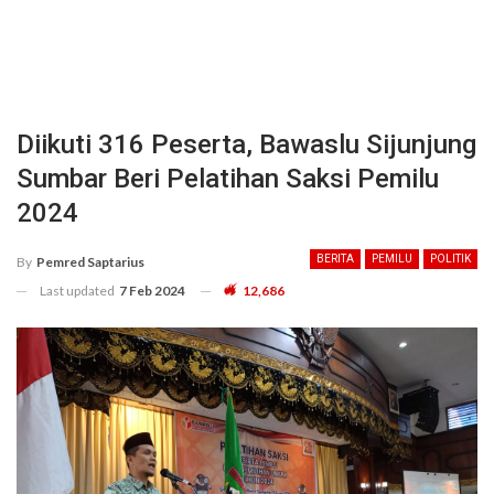
Diikuti 316 Peserta, Bawaslu Sijunjung
Sumbar Beri Pelatihan Saksi Pemilu
2024
BERITA
PEMILU
POLITIK
By
Pemred Saptarius
Last updated
7 Feb 2024
12,686