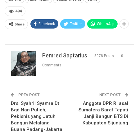
494
Share
Facebook
Twitter
WhatsApp
Pemred Saptarius
8978 Posts
0
Comments
PREV POST
NEXT POST
Drs. Syahril Syamra Dt
Anggota DPR RI asal
Bgd Nan Putieh,
Sumatera Barat Tepati
Pebisnis yang Jatuh
Janji Bangun BTS Di
Bangun Melalang
Kabupaten Sijunjung
Buana Padang-Jakarta