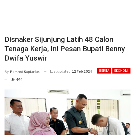
Disnaker Sijunjung Latih 48 Calon
Tenaga Kerja, Ini Pesan Bupati Benny
Dwifa Yuswir
Last updated
12 Feb 2024
BERITA
EKONOMI
By
Pemred Saptarius
494