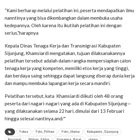
“Kami berharap melalui pelatihan ini, peserta mendapatkan ilmu
nanntinya yang bisa dikembangkan dalam membuka usaha
kedepannya. Oleh karena itu ikutilah pelatihan ini dengan
serius,”harapnya
Kepala Dinas Tenaga Kerja dan Transmigrasi Kabupaten
Sijunjung, Khamsiardi mengatakan, tujuan dilaksanakannya
pelatihan tersebut adalah dalam rangka mempersiapkan calon
tenaga kerja yang kompeten, memiliki etos kerja yang tinggi,
dan berdaya saing sehingga dapat langsung diserap dunia kerja
dan mampu membuka lapangan kerja secara mandiri.
Pelatihan tersebut, kata Khamsiardi diikuti oleh 48 orang
peserta dari nagari-nagari yang ada di Kabupaten Sijunjung—
yang dilaksanakan selama 22 hari, dimulai dari 13 Februari
hingga selesai nantinya.and/*
Fokus
Foto_Pilihan
Foto_Utama
Kabupaten_Sijunjung
Nasional
Pilihan_Editor
Sumatera_Barat
utama