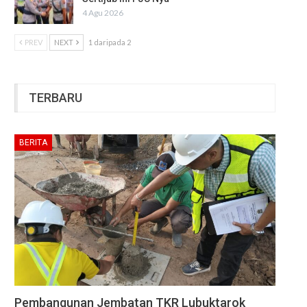
4 Agu 2026
PREV
NEXT
1 daripada 2
TERBARU
BERITA
Pembangunan Jembatan TKR Lubuktarok