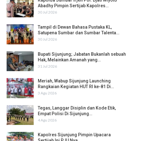
Kapolda Sumbar Irjen Pol. Djati Wiyoto
Abadhy Pimpin Sertijab Kapolres…
30 Jul 2026
Tampil di Dewan Bahasa Pustaka KL,
Satupena Sumbar dan Sumbar Talenta…
30 Jul 2026
Bupati Sijunjung; Jabatan Bukanlah sebuah
Hak, Melainkan Amanah yang…
31 Jul 2026
Meriah, Wabup Sijunjung Launching
Rangkaian Kegiatan HUT RI ke-81 Di…
3 Agu 2026
Tegas, Langgar Disiplin dan Kode Etik,
Empat Polisi Di Sijunjung…
4 Agu 2026
Kapolres Sijunjung Pimpin Upacara
Sertijab Ini PJU Nya