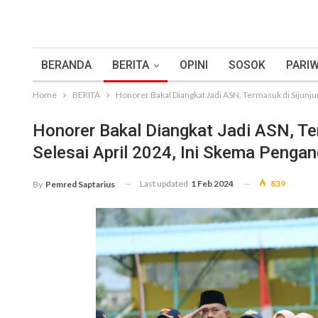
BERANDA
BERITA
OPINI
SOSOK
PARIW
Home
BERITA
Honorer Bakal Diangkat Jadi ASN, Termasuk di Sijunju
Honorer Bakal Diangkat Jadi ASN, Te
Selesai April 2024, Ini Skema Penga
Last updated
1 Feb 2024
839
By
Pemred Saptarius