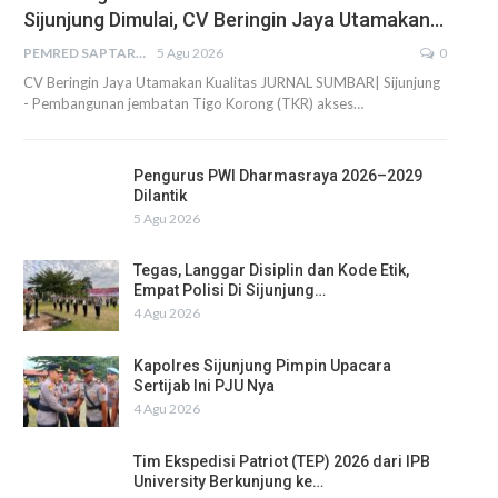
Sijunjung Dimulai, CV Beringin Jaya Utamakan…
PEMRED SAPTARIUS
5 Agu 2026
0
CV Beringin Jaya Utamakan Kualitas JURNAL SUMBAR| Sijunjung
- Pembangunan jembatan Tigo Korong (TKR) akses…
Pengurus PWI Dharmasraya 2026–2029
Dilantik
5 Agu 2026
Tegas, Langgar Disiplin dan Kode Etik,
Empat Polisi Di Sijunjung…
4 Agu 2026
Kapolres Sijunjung Pimpin Upacara
Sertijab Ini PJU Nya
4 Agu 2026
Tim Ekspedisi Patriot (TEP) 2026 dari IPB
University Berkunjung ke…