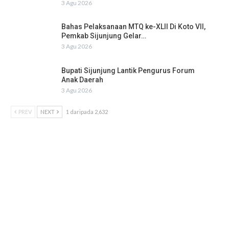
3 Agu 2026
Bahas Pelaksanaan MTQ ke-XLII Di Koto VII,
Pemkab Sijunjung Gelar…
3 Agu 2026
Bupati Sijunjung Lantik Pengurus Forum
Anak Daerah
3 Agu 2026
PREV
NEXT
1 daripada 2,632