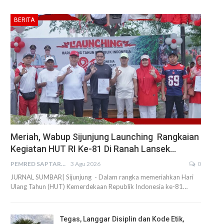
BERITA
Meriah, Wabup Sijunjung Launching Rangkaian
Kegiatan HUT RI Ke-81 Di Ranah Lansek…
PEMRED SAPTARIUS
3 Agu 2026
0
JURNAL SUMBAR| Sijunjung - Dalam rangka memeriahkan Hari
Ulang Tahun (HUT) Kemerdekaan Republik Indonesia ke-81…
Tegas, Langgar Disiplin dan Kode Etik,