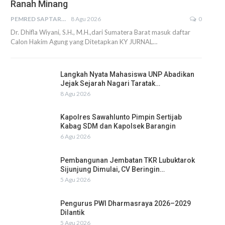
Ranah Minang
PEMRED SAPTARIUS
8 Agu 2026
0
Dr. Dhifla Wiyani, S.H., M.H.,dari Sumatera Barat masuk daftar
Calon Hakim Agung yang Ditetapkan KY JURNAL…
Langkah Nyata Mahasiswa UNP Abadikan
Jejak Sejarah Nagari Taratak…
8 Agu 2026
Kapolres Sawahlunto Pimpin Sertijab
Kabag SDM dan Kapolsek Barangin
6 Agu 2026
Pembangunan Jembatan TKR Lubuktarok
Sijunjung Dimulai, CV Beringin…
5 Agu 2026
Pengurus PWI Dharmasraya 2026–2029
Dilantik
5 Agu 2026