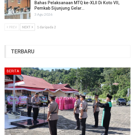
Bahas Pelaksanaan MTQ ke-XLII Di Koto VII,
Pemkab Sijunjung Gelar…
3 Agu 2026
PREV
NEXT
1 daripada 2
TERBARU
BERITA