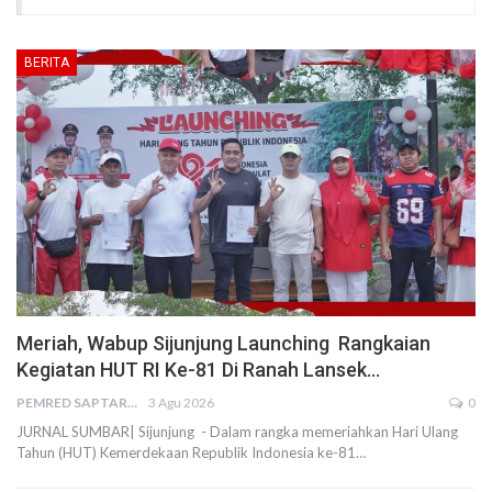
BERITA
Meriah, Wabup Sijunjung Launching Rangkaian
Kegiatan HUT RI Ke-81 Di Ranah Lansek…
PEMRED SAPTARIUS
3 Agu 2026
0
JURNAL SUMBAR| Sijunjung - Dalam rangka memeriahkan Hari Ulang
Tahun (HUT) Kemerdekaan Republik Indonesia ke-81…