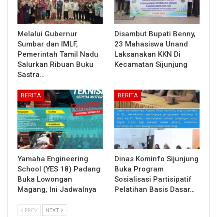
Melalui Gubernur
Disambut Bupati Benny,
Sumbar dan IMLF,
23 Mahasiswa Unand
Pemerintah Tamil Nadu
Laksanakan KKN Di
Salurkan Ribuan Buku
Kecamatan Sijunjung
Sastra…
BERITA
BERITA
Yamaha Engineering
Dinas Kominfo Sijunjung
School (YES 18) Padang
Buka Program
Buka Lowongan
Sosialisasi Partisipatif
Magang, Ini Jadwalnya
Pelatihan Basis Dasar…
PREV
NEXT