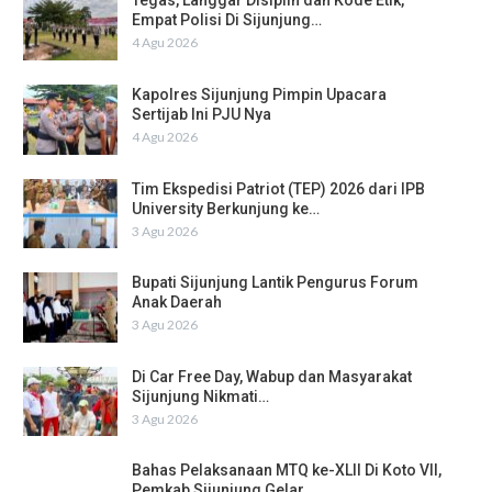
Tegas, Langgar Disiplin dan Kode Etik,
Empat Polisi Di Sijunjung…
4 Agu 2026
Kapolres Sijunjung Pimpin Upacara
Sertijab Ini PJU Nya
4 Agu 2026
Tim Ekspedisi Patriot (TEP) 2026 dari IPB
University Berkunjung ke…
3 Agu 2026
Bupati Sijunjung Lantik Pengurus Forum
Anak Daerah
3 Agu 2026
Di Car Free Day, Wabup dan Masyarakat
Sijunjung Nikmati…
3 Agu 2026
Bahas Pelaksanaan MTQ ke-XLII Di Koto VII,
Pemkab Sijunjung Gelar…