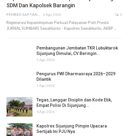
SDM Dan Kapolsek Barangin
PEMRED SAPTARIUS
6 Agu 2026
0
Regenerasi Kepemimpinan Perkuat Pelayanan Polri Presisi
JURNAL SUMBAR| Sawahlunto - Kapolres Sawahlunto, AKBP…
Pembangunan Jembatan TKR Lubuktarok
Sijunjung Dimulai, CV Beringin…
5 Agu 2026
Pengurus PWI Dharmasraya 2026–2029
Dilantik
5 Agu 2026
Tegas, Langgar Disiplin dan Kode Etik,
Empat Polisi Di Sijunjung…
4 Agu 2026
Kapolres Sijunjung Pimpin Upacara
Sertijab Ini PJU Nya