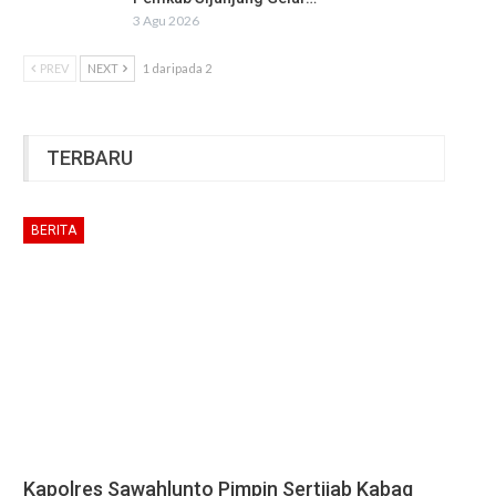
3 Agu 2026
PREV
NEXT
1 daripada 2
TERBARU
BERITA
Kapolres Sawahlunto Pimpin Sertijab Kabag