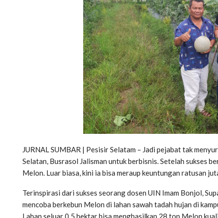
JURNAL SUMBAR | Pesisir Selatam – Jadi pejabat tak menyur
Selatan, Busrasol Jalisman untuk berbisnis. Setelah sukses 
Melon. Luar biasa, kini ia bisa meraup keuntungan ratusan ju
Terinspirasi dari sukses seorang dosen UIN Imam Bonjol, Su
mencoba berkebun Melon di lahan sawah tadah hujan di kamp
Lahan seluar 0,5 hektar bisa menghasilkan 28 ton Melon kual