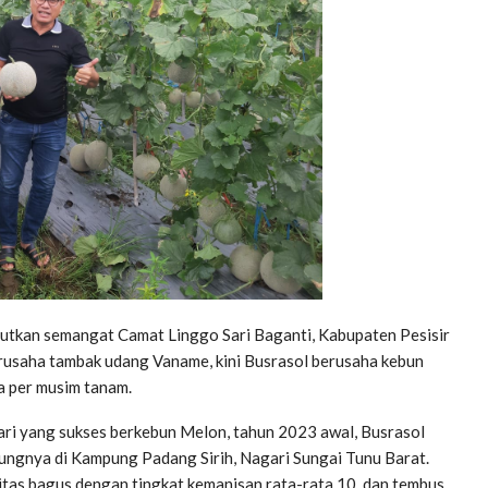
utkan semangat Camat Linggo Sari Baganti, Kabupaten Pesisir
berusaha tambak udang Vaname, kini Busrasol berusaha kebun
ta per musim tanam.
pari yang sukses berkebun Melon, tahun 2023 awal, Busrasol
ungnya di Kampung Padang Sirih, Nagari Sungai Tunu Barat.
itas bagus dengan tingkat kemanisan rata-rata 10, dan tembus