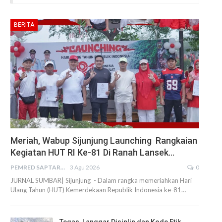
BERITA
Meriah, Wabup Sijunjung Launching Rangkaian
Kegiatan HUT RI Ke-81 Di Ranah Lansek…
PEMRED SAPTARIUS
3 Agu 2026
0
JURNAL SUMBAR| Sijunjung - Dalam rangka memeriahkan Hari
Ulang Tahun (HUT) Kemerdekaan Republik Indonesia ke-81…