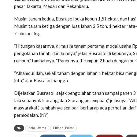
pasar Jakarta, Medan dan Pekanbaru.
Musim tanam kedua, Busrasol buka kebun 1,5 hektar, dan hasi
Musim tanam ketiga dengan luas lahan 3,5 ton. 1 hektar rata
7 ribu per kg.
“Hitungan kasarnya, di musim tanam pertama, modal usaha Rp1
pengolahan tanah, dan lainnya,” jelas Busrasol di kebunnya,
rumpun,” tambahnya. “Panennya, 1 rumpun 2 buah dengan berat
“Alhamdulillah, sekali tanam dengan lahan 1 hektar bisa me
juta,” ujar Busrasol bangga.
Dijelaskan Busrasol, sejak pengolahan tanah sampai panen 3 b
laki sebanyak 5 orang, dan 3 orang perempuan,” jelasnya. “Alh
masyarakat,” tambahnya sembari berharap ada perhatian dar
permodalan. (NY)
Foto_Utama
Pilihan_Editor