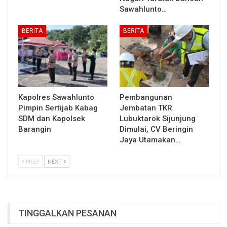
Sawahlunto…
BERITA
BERITA
Kapolres Sawahlunto
Pembangunan
Pimpin Sertijab Kabag
Jembatan TKR
SDM dan Kapolsek
Lubuktarok Sijunjung
Barangin
Dimulai, CV Beringin
Jaya Utamakan…
PREV
NEXT
TINGGALKAN PESANAN