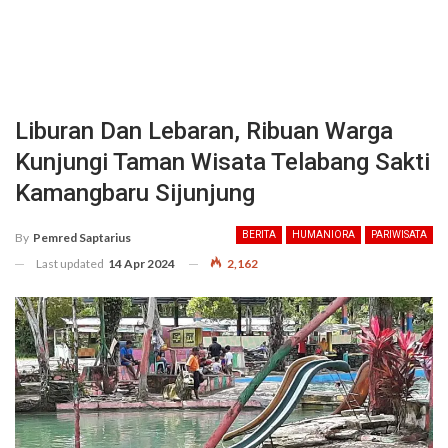
Liburan Dan Lebaran, Ribuan Warga
Kunjungi Taman Wisata Telabang Sakti
Kamangbaru Sijunjung
BERITA
HUMANIORA
PARIWISATA
By
Pemred Saptarius
Last updated
14 Apr 2024
2,162