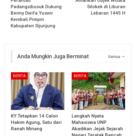
Perantau
Amankan Objek Wisata
Padangsibusuk Dukung
Silokek di Liburan
Benny Dwifa Yuswir
Lebaran 1445 H
Kembali Pimpin
Kabupaten Sijunjung
Anda Mungkin Juga Berminat
Semua
BERITA
BERITA
KY Tetapkan 14 Calon
Langkah Nyata
Hakim Agung, Satu dari
Mahasiswa UNP
Ranah Minang
Abadikan Jejak Sejarah
Nagari Taratak Bancah