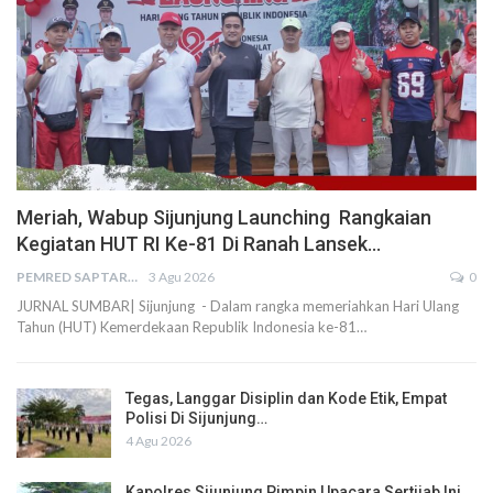
Meriah, Wabup Sijunjung Launching Rangkaian
Kegiatan HUT RI Ke-81 Di Ranah Lansek…
PEMRED SAPTARIUS
3 Agu 2026
0
JURNAL SUMBAR| Sijunjung - Dalam rangka memeriahkan Hari Ulang
Tahun (HUT) Kemerdekaan Republik Indonesia ke-81…
Tegas, Langgar Disiplin dan Kode Etik, Empat
Polisi Di Sijunjung…
4 Agu 2026
Kapolres Sijunjung Pimpin Upacara Sertijab Ini