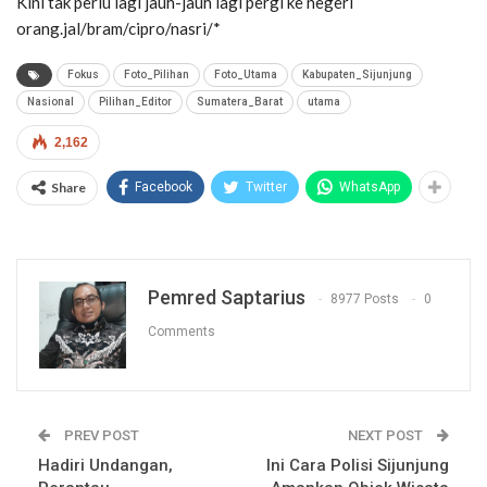
Kini tak perlu lagi jauh-jauh lagi pergi ke negeri
orang.jal/bram/cipro/nasri/*
Fokus
Foto_Pilihan
Foto_Utama
Kabupaten_Sijunjung
Nasional
Pilihan_Editor
Sumatera_Barat
utama
2,162
Share
Facebook
Twitter
WhatsApp
Pemred Saptarius
8977 Posts
0
Comments
PREV POST
NEXT POST
Hadiri Undangan,
Ini Cara Polisi Sijunjung