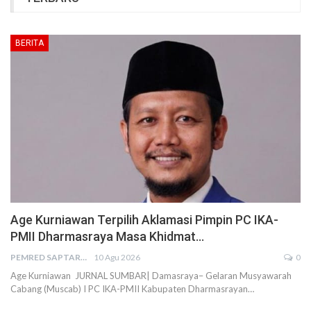
BERITA
Age Kurniawan Terpilih Aklamasi Pimpin PC IKA-
PMII Dharmasraya Masa Khidmat…
PEMRED SAPTARIUS
10 Agu 2026
0
Age Kurniawan JURNAL SUMBAR| Damasraya– Gelaran Musyawarah
Cabang (Muscab) I PC IKA-PMII Kabupaten Dharmasrayan…