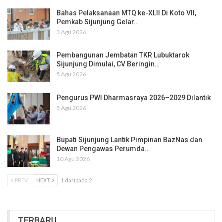
Bahas Pelaksanaan MTQ ke-XLII Di Koto VII,
Pemkab Sijunjung Gelar…
3 Agu 2026
Pembangunan Jembatan TKR Lubuktarok
Sijunjung Dimulai, CV Beringin…
5 Agu 2026
Pengurus PWI Dharmasraya 2026–2029 Dilantik
5 Agu 2026
Bupati Sijunjung Lantik Pimpinan BazNas dan
Dewan Pengawas Perumda…
10 Agu 2026
PREV
NEXT
1 daripada 2
TERBARU