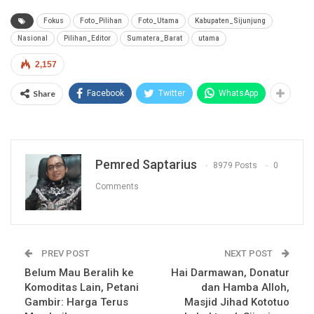
Fokus
Foto_Pilihan
Foto_Utama
Kabupaten_Sijunjung
Nasional
Pilihan_Editor
Sumatera_Barat
utama
2,157
Share
Facebook
Twitter
WhatsApp
Pemred Saptarius
8979 Posts
0
Comments
PREV POST
NEXT POST
Belum Mau Beralih ke
Hai Darmawan, Donatur
Komoditas Lain, Petani
dan Hamba Alloh,
Gambir: Harga Terus
Masjid Jihad Kototuo