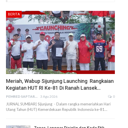
BERITA
Meriah, Wabup Sijunjung Launching Rangkaian
Kegiatan HUT RI Ke-81 Di Ranah Lansek…
PEMRED SAPTARIUS
3 Agu 2026
0
JURNAL SUMBAR| Sijunjung - Dalam rangka memeriahkan Hari
Ulang Tahun (HUT) Kemerdekaan Republik Indonesia ke-81…