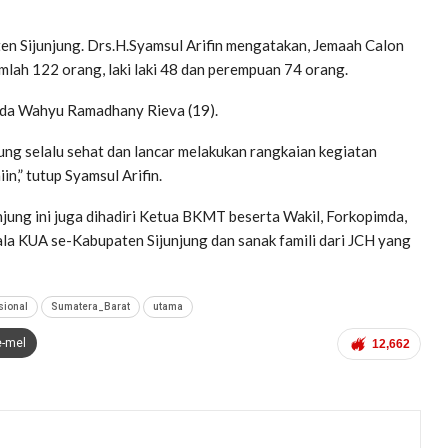
en Sijunjung. Drs.H.Syamsul Arifin mengatakan, Jemaah Calon
mlah 122 orang, laki laki 48 dan perempuan 74 orang.
uda Wahyu Ramadhany Rieva (19).
jung selalu sehat dan lancar melakukan rangkaian kegiatan
n,” tutup Syamsul Arifin.
ung ini juga dihadiri Ketua BKMT beserta Wakil, Forkopimda,
a KUA se-Kabupaten Sijunjung dan sanak famili dari JCH yang
sional
Sumatera_Barat
utama
e-mel
12,662