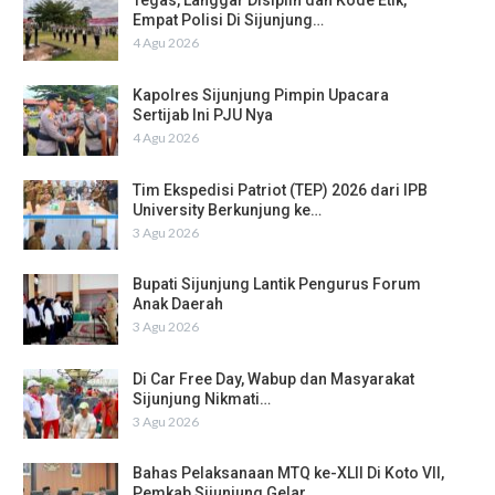
Tegas, Langgar Disiplin dan Kode Etik,
Empat Polisi Di Sijunjung…
4 Agu 2026
Kapolres Sijunjung Pimpin Upacara
Sertijab Ini PJU Nya
4 Agu 2026
Tim Ekspedisi Patriot (TEP) 2026 dari IPB
University Berkunjung ke…
3 Agu 2026
Bupati Sijunjung Lantik Pengurus Forum
Anak Daerah
3 Agu 2026
Di Car Free Day, Wabup dan Masyarakat
Sijunjung Nikmati…
3 Agu 2026
Bahas Pelaksanaan MTQ ke-XLII Di Koto VII,
Pemkab Sijunjung Gelar…