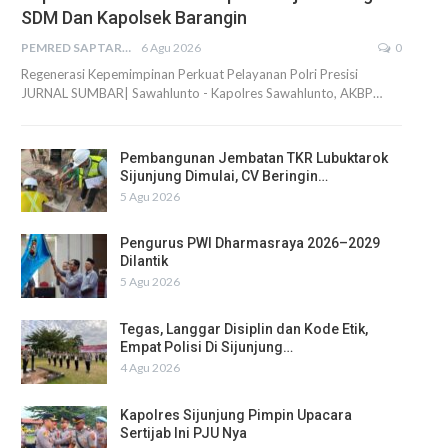
SDM Dan Kapolsek Barangin
PEMRED SAPTARIUS
6 Agu 2026
0
Regenerasi Kepemimpinan Perkuat Pelayanan Polri Presisi
JURNAL SUMBAR| Sawahlunto - Kapolres Sawahlunto, AKBP…
Pembangunan Jembatan TKR Lubuktarok
Sijunjung Dimulai, CV Beringin…
5 Agu 2026
Pengurus PWI Dharmasraya 2026–2029
Dilantik
5 Agu 2026
Tegas, Langgar Disiplin dan Kode Etik,
Empat Polisi Di Sijunjung…
4 Agu 2026
Kapolres Sijunjung Pimpin Upacara
Sertijab Ini PJU Nya