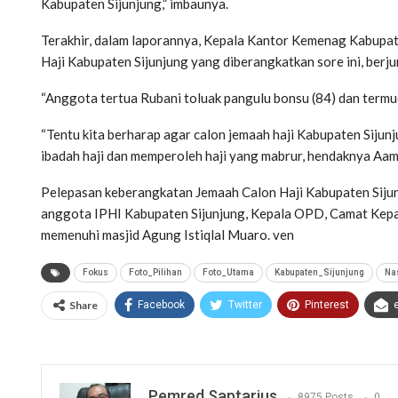
Kabupaten Sijunjung,” imbaunya.
Terakhir, dalam laporannya, Kepala Kantor Kemenag Kabupat
Haji Kabupaten Sijunjung yang diberangkatkan sore ini, berju
“Anggota tertua Rubani toluak pangulu bonsu (84) dan term
“Tentu kita berharap agar calon jemaah haji Kabupaten Sijun
ibadah haji dan memperoleh haji yang mabrur, hendaknya Aamii
Pelepasan keberangkatan Jemaah Calon Haji Kabupaten Sijunj
anggota IPHI Kabupaten Sijunjung, Kepala OPD, Camat Kepal
memenuhi masjid Agung Istiqlal Muaro. ven
Fokus
Foto_Pilihan
Foto_Utama
Kabupaten_Sijunjung
Na
Share
Facebook
Twitter
Pinterest
Pemred Saptarius
8975 Posts
0