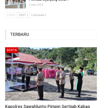
3 Agu 2026
PREV
NEXT
1 daripada 2
TERBARU
BERITA
Kapolres Sawahlunto Pimpin Sertijab Kabag