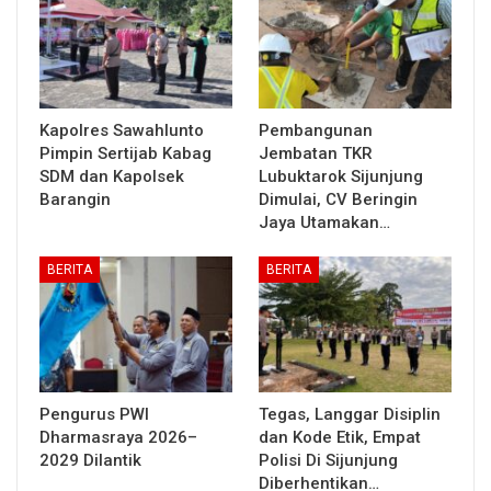
Kapolres Sawahlunto
Pembangunan
Pimpin Sertijab Kabag
Jembatan TKR
SDM dan Kapolsek
Lubuktarok Sijunjung
Barangin
Dimulai, CV Beringin
Jaya Utamakan…
BERITA
BERITA
Pengurus PWI
Tegas, Langgar Disiplin
Dharmasraya 2026–
dan Kode Etik, Empat
2029 Dilantik
Polisi Di Sijunjung
Diberhentikan…