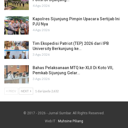
4 Agu 2026
Kapolres Sijunjung Pimpin Upacara Sertijab Ini
PJU Nya
4 Agu 2026
Tim Ekspedisi Patriot (TEP) 2026 dari IPB
University Berkunjung ke…
3 Agu 2026
Bahas Pelaksanaan MTQ ke-XLII Di Koto VII,
Pemkab Sijunjung Gelar…
3 Agu 2026
PREV
NEXT
1 daripada 2,632
© 2017 - 2026 - Jurnal Sumbar. All Rights Reserved.
Web IT :
Muhsine Piliang