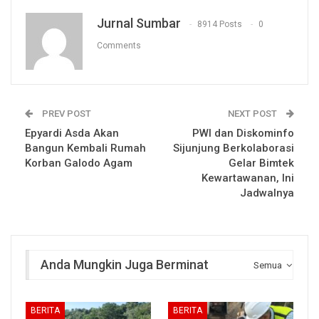
Jurnal Sumbar
8914 Posts
0
Comments
PREV POST
NEXT POST
Epyardi Asda Akan
PWI dan Diskominfo
Bangun Kembali Rumah
Sijunjung Berkolaborasi
Korban Galodo Agam
Gelar Bimtek
Kewartawanan, Ini
Jadwalnya
Anda Mungkin Juga Berminat
Semua
BERITA
BERITA