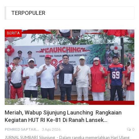
TERPOPULER
BERITA
Meriah, Wabup Sijunjung Launching Rangkaian
Kegiatan HUT RI Ke-81 Di Ranah Lansek…
PEMRED SAPTARIUS
3 Agu 2026
0
JURNAL SUMBAR| Sijunjung - Dalam rangka memeriahkan Hari Ulang