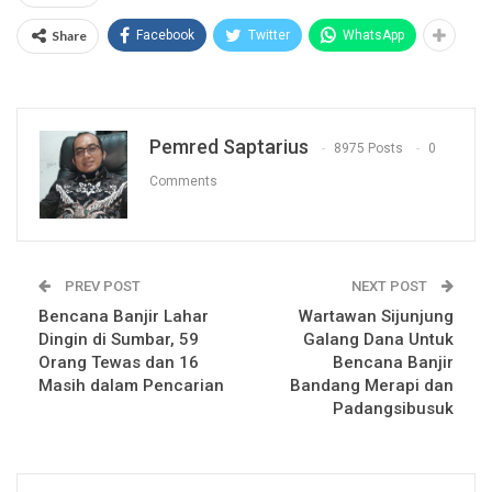
Share
Facebook
Twitter
WhatsApp
Pemred Saptarius
8975 Posts
0
Comments
PREV POST
NEXT POST
Bencana Banjir Lahar
Wartawan Sijunjung
Dingin di Sumbar, 59
Galang Dana Untuk
Orang Tewas dan 16
Bencana Banjir
Masih dalam Pencarian
Bandang Merapi dan
Padangsibusuk