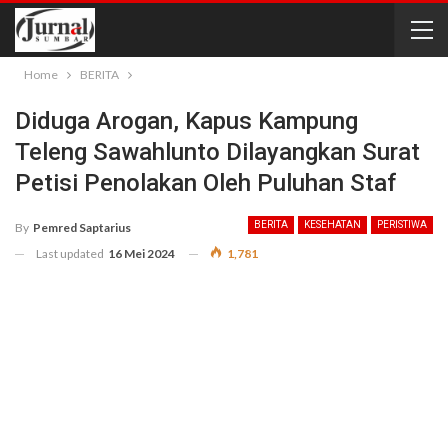
Home
BERITA
Diduga Arogan, Kapus Kampung
Teleng Sawahlunto Dilayangkan Surat
Petisi Penolakan Oleh Puluhan Staf
BERITA
KESEHATAN
PERISTIWA
By
Pemred Saptarius
Last updated
16 Mei 2024
1,781