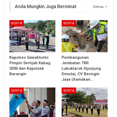
Anda Mungkin Juga Berminat
Semua
BERITA
BERITA
Kapolres Sawahlunto
Pembangunan
Pimpin Sertijab Kabag
Jembatan TKR
SDM dan Kapolsek
Lubuktarok Sijunjung
Barangin
Dimulai, CV Beringin
Jaya Utamakan…
BERITA
BERITA