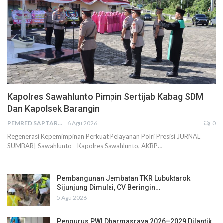
Kapolres Sawahlunto Pimpin Sertijab Kabag SDM
Dan Kapolsek Barangin
PEMRED SAPTARIUS
6 Agu 2026
0
Regenerasi Kepemimpinan Perkuat Pelayanan Polri Presisi JURNAL
SUMBAR| Sawahlunto - Kapolres Sawahlunto, AKBP…
Pembangunan Jembatan TKR Lubuktarok
Sijunjung Dimulai, CV Beringin…
5 Agu 2026
Pengurus PWI Dharmasraya 2026–2029 Dilantik