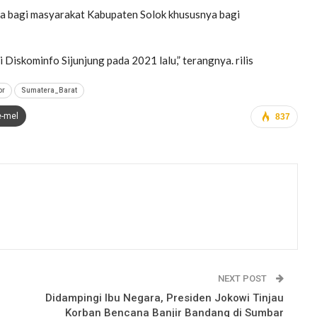
a bagi masyarakat Kabupaten Solok khususnya bagi
Diskominfo Sijunjung pada 2021 lalu,” terangnya. rilis
or
Sumatera_Barat
e-mel
837
NEXT POST
Didampingi Ibu Negara, Presiden Jokowi Tinjau
Korban Bencana Banjir Bandang di Sumbar