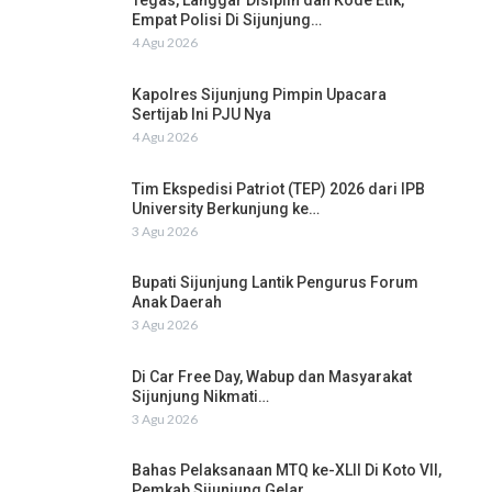
Tegas, Langgar Disiplin dan Kode Etik,
Empat Polisi Di Sijunjung…
4 Agu 2026
Kapolres Sijunjung Pimpin Upacara
Sertijab Ini PJU Nya
4 Agu 2026
Tim Ekspedisi Patriot (TEP) 2026 dari IPB
University Berkunjung ke…
3 Agu 2026
Bupati Sijunjung Lantik Pengurus Forum
Anak Daerah
3 Agu 2026
Di Car Free Day, Wabup dan Masyarakat
Sijunjung Nikmati…
3 Agu 2026
Bahas Pelaksanaan MTQ ke-XLII Di Koto VII,
Pemkab Sijunjung Gelar…