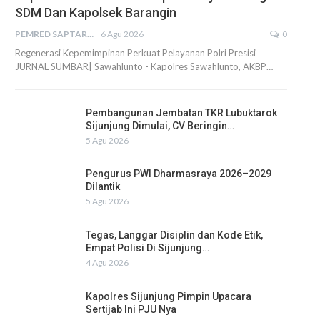
SDM Dan Kapolsek Barangin
PEMRED SAPTARIUS
6 Agu 2026
0
Regenerasi Kepemimpinan Perkuat Pelayanan Polri Presisi
JURNAL SUMBAR| Sawahlunto - Kapolres Sawahlunto, AKBP…
Pembangunan Jembatan TKR Lubuktarok
Sijunjung Dimulai, CV Beringin…
5 Agu 2026
Pengurus PWI Dharmasraya 2026–2029
Dilantik
5 Agu 2026
Tegas, Langgar Disiplin dan Kode Etik,
Empat Polisi Di Sijunjung…
4 Agu 2026
Kapolres Sijunjung Pimpin Upacara
Sertijab Ini PJU Nya