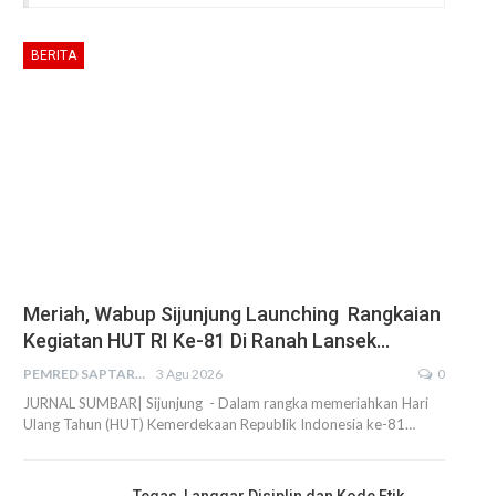
BERITA
Meriah, Wabup Sijunjung Launching Rangkaian
Kegiatan HUT RI Ke-81 Di Ranah Lansek…
PEMRED SAPTARIUS
3 Agu 2026
0
JURNAL SUMBAR| Sijunjung - Dalam rangka memeriahkan Hari
Ulang Tahun (HUT) Kemerdekaan Republik Indonesia ke-81…