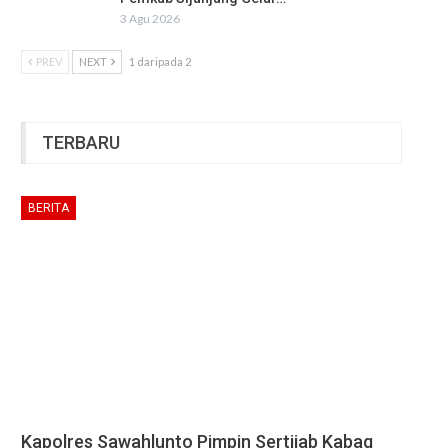
3 Agu 2026
PREV
NEXT
1 daripada 2
TERBARU
BERITA
Kapolres Sawahlunto Pimpin Sertijab Kabag