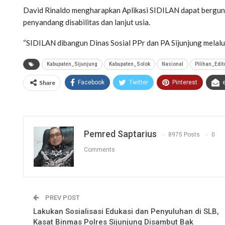
David Rinaldo mengharapkan Aplikasi SIDILAN dapat bergun
penyandang disabilitas dan lanjut usia.
“SIDILAN dibangun Dinas Sosial PPr dan PA Sijunjung melalui 
Kabupaten_Sijunjung
Kabupaten_Solok
Nasional
Pilihan_Edit
Share
Facebook
Twitter
Pinterest
Pemred Saptarius
8975 Posts
0
Comments
PREV POST
Lakukan Sosialisasi Edukasi dan Penyuluhan di SLB,
Kasat Binmas Polres Sijunjung Disambut Bak