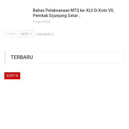
Bahas Pelaksanaan MTQ ke-XLII Di Koto VII,
Pemkab Sijunjung Gelar…
3 Agu 2026
PREV
NEXT
1 daripada 2
TERBARU
BERITA