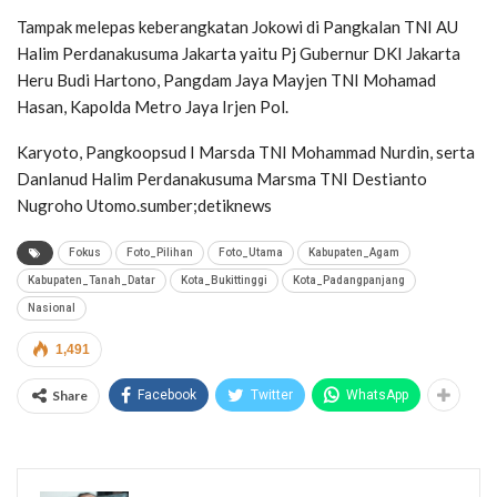
Tampak melepas keberangkatan Jokowi di Pangkalan TNI AU
Halim Perdanakusuma Jakarta yaitu Pj Gubernur DKI Jakarta
Heru Budi Hartono, Pangdam Jaya Mayjen TNI Mohamad
Hasan, Kapolda Metro Jaya Irjen Pol.
Karyoto, Pangkoopsud I Marsda TNI Mohammad Nurdin, serta
Danlanud Halim Perdanakusuma Marsma TNI Destianto
Nugroho Utomo.sumber;detiknews
Fokus
Foto_Pilihan
Foto_Utama
Kabupaten_Agam
Kabupaten_Tanah_Datar
Kota_Bukittinggi
Kota_Padangpanjang
Nasional
1,491
Share
Facebook
Twitter
WhatsApp