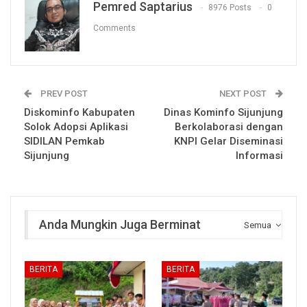
Pemred Saptarius
8976 Posts
0
Comments
PREV POST
NEXT POST
Diskominfo Kabupaten
Dinas Kominfo Sijunjung
Solok Adopsi Aplikasi
Berkolaborasi dengan
SIDILAN Pemkab
KNPI Gelar Diseminasi
Sijunjung
Informasi
Anda Mungkin Juga Berminat
Semua
BERITA
BERITA