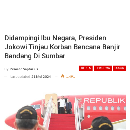
Didampingi Ibu Negara, Presiden
Jokowi Tinjau Korban Bencana Banjir
Bandang Di Sumbar
BERITA
PERISTIWA
SOSOK
By
Pemred Saptarius
Last updated
21 Mei 2024
1,491