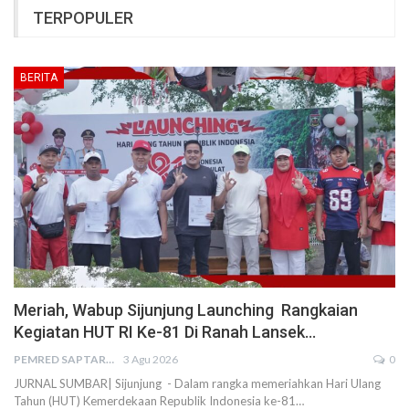
TERPOPULER
BERITA
Meriah, Wabup Sijunjung Launching Rangkaian
Kegiatan HUT RI Ke-81 Di Ranah Lansek…
PEMRED SAPTARIUS
3 Agu 2026
0
JURNAL SUMBAR| Sijunjung - Dalam rangka memeriahkan Hari Ulang
Tahun (HUT) Kemerdekaan Republik Indonesia ke-81…