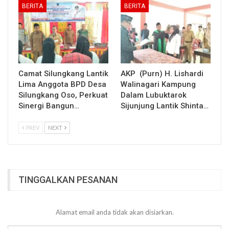
BERITA
BERITA
Camat Silungkang Lantik
AKP (Purn) H. Lishardi
Lima Anggota BPD Desa
Walinagari Kampung
Silungkang Oso, Perkuat
Dalam Lubuktarok
Sinergi Bangun…
Sijunjung Lantik Shinta…
PREV
NEXT
TINGGALKAN PESANAN
Alamat email anda tidak akan disiarkan.