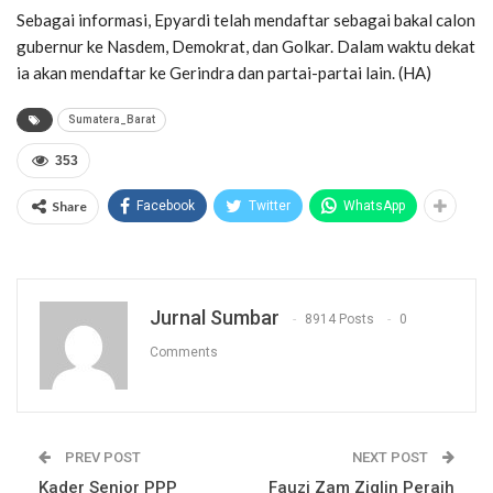
Sebagai informasi, Epyardi telah mendaftar sebagai bakal calon
gubernur ke Nasdem, Demokrat, dan Golkar. Dalam waktu dekat
ia akan mendaftar ke Gerindra dan partai-partai lain. (HA)
Sumatera_Barat
353
Share
Facebook
Twitter
WhatsApp
Jurnal Sumbar
8914 Posts
0
Comments
PREV POST
NEXT POST
Kader Senior PPP
Fauzi Zam Ziglin Peraih