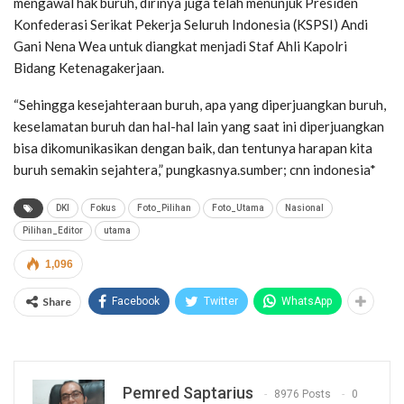
mengawal hak buruh, dirinya juga telah menunjuk Presiden
Konfederasi Serikat Pekerja Seluruh Indonesia (KSPSI) Andi
Gani Nena Wea untuk diangkat menjadi Staf Ahli Kapolri
Bidang Ketenagakerjaan.
“Sehingga kesejahteraan buruh, apa yang diperjuangkan buruh,
keselamatan buruh dan hal-hal lain yang saat ini diperjuangkan
bisa dikomunikasikan dengan baik, dan tentunya harapan kita
buruh semakin sejahtera,” pungkasnya.sumber; cnn indonesia*
DKI
Fokus
Foto_Pilihan
Foto_Utama
Nasional
Pilihan_Editor
utama
1,096
Share
Facebook
Twitter
WhatsApp
Pemred Saptarius
8976 Posts
0