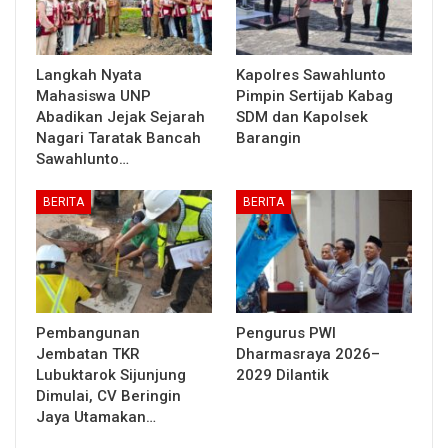
Langkah Nyata
Kapolres Sawahlunto
Mahasiswa UNP
Pimpin Sertijab Kabag
Abadikan Jejak Sejarah
SDM dan Kapolsek
Nagari Taratak Bancah
Barangin
Sawahlunto…
BERITA
BERITA
Pembangunan
Pengurus PWI
Jembatan TKR
Dharmasraya 2026–
Lubuktarok Sijunjung
2029 Dilantik
Dimulai, CV Beringin
Jaya Utamakan…