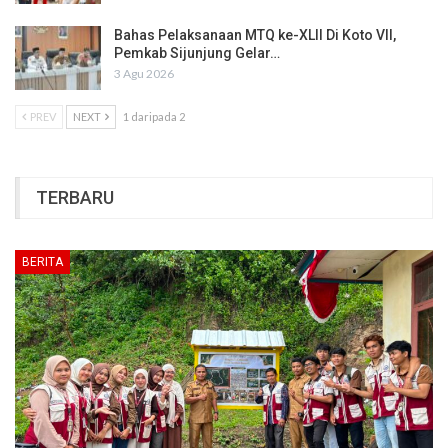
Bahas Pelaksanaan MTQ ke-XLII Di Koto VII,
Pemkab Sijunjung Gelar…
3 Agu 2026
PREV
NEXT
1 daripada 2
TERBARU
BERITA