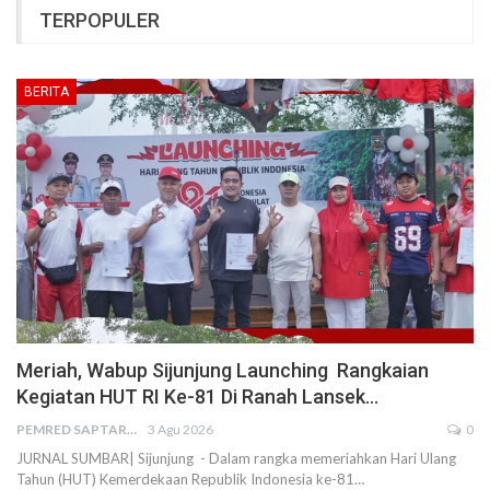
TERPOPULER
BERITA
Meriah, Wabup Sijunjung Launching Rangkaian
Kegiatan HUT RI Ke-81 Di Ranah Lansek…
PEMRED SAPTARIUS
3 Agu 2026
0
JURNAL SUMBAR| Sijunjung - Dalam rangka memeriahkan Hari Ulang
Tahun (HUT) Kemerdekaan Republik Indonesia ke-81…