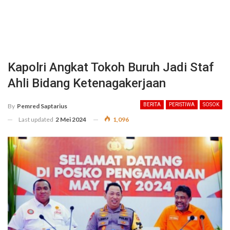
Kapolri Angkat Tokoh Buruh Jadi Staf
Ahli Bidang Ketenagakerjaan
BERITA
PERISTIWA
SOSOK
By
Pemred Saptarius
Last updated
2 Mei 2024
1,096