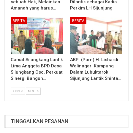
sebuah Hak, Melainkan
Dilantik sebagai Kadis
Amanah yang harus…
Perkim LH Sijunjung
BERITA
BERITA
Camat Silungkang Lantik
AKP (Purn) H. Lishardi
Lima Anggota BPD Desa
Walinagari Kampung
Silungkang Oso, Perkuat
Dalam Lubuktarok
Sinergi Bangun…
Sijunjung Lantik Shinta…
PREV
NEXT
TINGGALKAN PESANAN