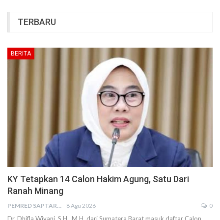
TERBARU
BERITA
KY Tetapkan 14 Calon Hakim Agung, Satu Dari
Ranah Minang
PEMRED SAPTARIUS
8 Agu 2026
0
Dr. Dhifla Wiyani, S.H., M.H.,dari Sumatera Barat masuk daftar Calon