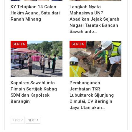
KY Tetapkan 14 Calon
Langkah Nyata
Hakim Agung, Satu dari
Mahasiswa UNP
Ranah Minang
Abadikan Jejak Sejarah
Nagari Taratak Bancah
Sawahlunto…
BERITA
BERITA
Kapolres Sawahlunto
Pembangunan
Pimpin Sertijab Kabag
Jembatan TKR
SDM dan Kapolsek
Lubuktarok Sijunjung
Barangin
Dimulai, CV Beringin
Jaya Utamakan…
PREV
NEXT