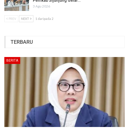
Pemkab Sijunjung Gelar…
3 Agu 2026
PREV
NEXT
1 daripada 2
TERBARU
BERITA