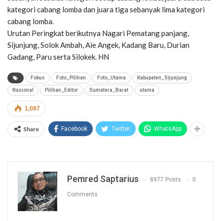
kategori cabang lomba dan juara tiga sebanyak lima kategori
cabang lomba.
Urutan Peringkat berikutnya Nagari Pematang panjang,
Sijunjung, Solok Ambah, Aie Angek, Kadang Baru, Durian
Gadang, Paru serta Silokek. HN
Fokus
Foto_Pilihan
Foto_Utama
Kabupaten_Sijunjung
Nasional
Pilihan_Editor
Sumatera_Barat
utama
1,087
Share
Facebook
Twitter
WhatsApp
Pemred Saptarius
8977 Posts
0
Comments