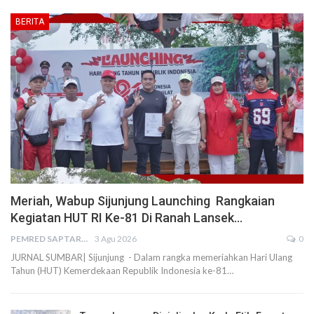
BERITA
Meriah, Wabup Sijunjung Launching Rangkaian
Kegiatan HUT RI Ke-81 Di Ranah Lansek…
PEMRED SAPTARIUS
3 Agu 2026
0
JURNAL SUMBAR| Sijunjung - Dalam rangka memeriahkan Hari Ulang
Tahun (HUT) Kemerdekaan Republik Indonesia ke-81…