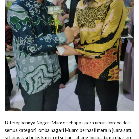
Ditetapkannya Nagari Muaro sebagai juara umum karena dari
semua kategori lomba nagari Muaro berhasil meraih juara satu
sebanyak sebelas kategori setiap cabang lomba, juara dua satu