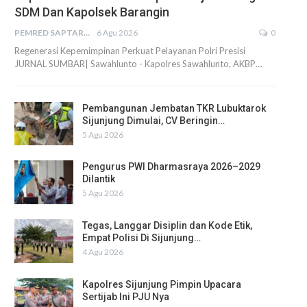
SDM Dan Kapolsek Barangin
PEMRED SAPTARIUS
6 Agu 2026
0
Regenerasi Kepemimpinan Perkuat Pelayanan Polri Presisi
JURNAL SUMBAR| Sawahlunto - Kapolres Sawahlunto, AKBP…
Pembangunan Jembatan TKR Lubuktarok
Sijunjung Dimulai, CV Beringin…
5 Agu 2026
Pengurus PWI Dharmasraya 2026–2029
Dilantik
5 Agu 2026
Tegas, Langgar Disiplin dan Kode Etik,
Empat Polisi Di Sijunjung…
4 Agu 2026
Kapolres Sijunjung Pimpin Upacara
Sertijab Ini PJU Nya