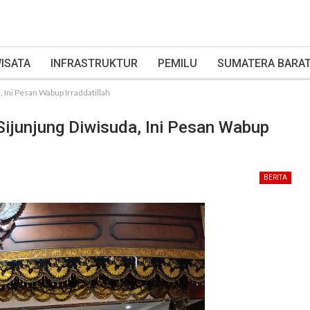
ISATA
INFRASTRUKTUR
PEMILU
SUMATERA BARA
 Ini Pesan Wabup Irraddatillah
ijunjung Diwisuda, Ini Pesan Wabup
BERITA