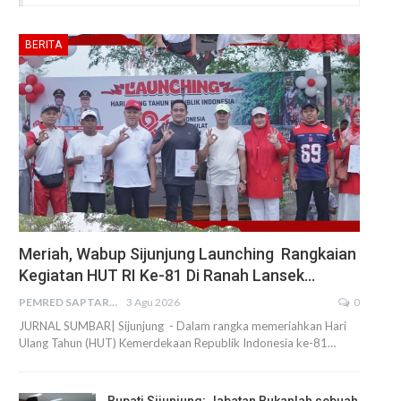
BERITA
Meriah, Wabup Sijunjung Launching Rangkaian
Kegiatan HUT RI Ke-81 Di Ranah Lansek…
PEMRED SAPTARIUS
3 Agu 2026
0
JURNAL SUMBAR| Sijunjung - Dalam rangka memeriahkan Hari
Ulang Tahun (HUT) Kemerdekaan Republik Indonesia ke-81…