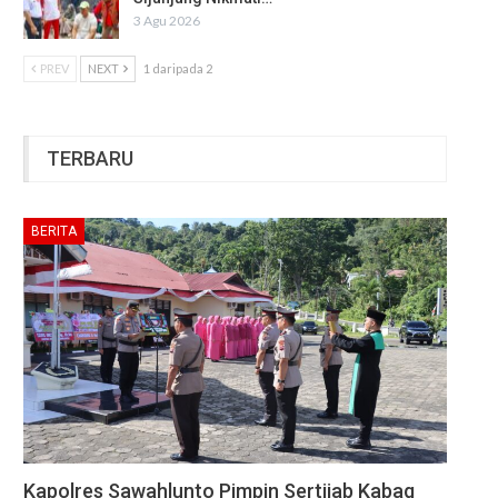
3 Agu 2026
PREV
NEXT
1 daripada 2
TERBARU
BERITA
Kapolres Sawahlunto Pimpin Sertijab Kabag