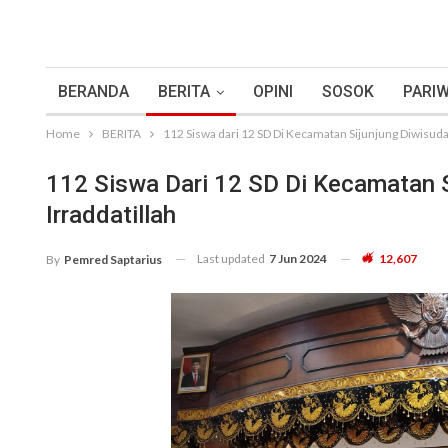
BERANDA
BERITA
OPINI
SOSOK
PARIW
Home
BERITA
112 Siswa dari 12 SD Di Kecamatan Sijunjung Diwisuda,
112 Siswa Dari 12 SD Di Kecamatan S
Irraddatillah
Last updated
7 Jun 2024
12,607
By
Pemred Saptarius