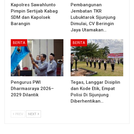
Kapolres Sawahlunto
Pembangunan
Pimpin Sertijab Kabag
Jembatan TKR
SDM dan Kapolsek
Lubuktarok Sijunjung
Barangin
Dimulai, CV Beringin
Jaya Utamakan…
BERITA
BERITA
Pengurus PWI
Tegas, Langgar Disiplin
Dharmasraya 2026–
dan Kode Etik, Empat
2029 Dilantik
Polisi Di Sijunjung
Diberhentikan…
PREV
NEXT