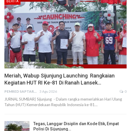
BERITA
Meriah, Wabup Sijunjung Launching Rangkaian
Kegiatan HUT RI Ke-81 Di Ranah Lansek…
PEMRED SAPTARIUS
3 Agu 2026
0
JURNAL SUMBAR| Sijunjung - Dalam rangka memeriahkan Hari Ulang
Tahun (HUT) Kemerdekaan Republik Indonesia ke-81…
Tegas, Langgar Disiplin dan Kode Etik, Empat
Polisi Di Sijunjung…