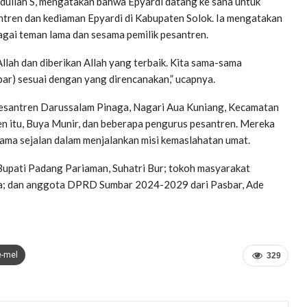
dullah S, mengatakan bahwa Epyardi datang ke sana untuk
ntren dan kediaman Epyardi di Kabupaten Solok. Ia mengatakan
agai teman lama dan sesama pemilik pesantren.
llah dan diberikan Allah yang terbaik. Kita sama-sama
bar) sesuai dengan yang direncanakan,” ucapnya.
 Pesantren Darussalam Pinaga, Nagari Aua Kuniang, Kecamatan
en itu, Buya Munir, dan beberapa pengurus pesantren. Mereka
ma sejalan dalam menjalankan misi kemaslahatan umat.
Bupati Padang Pariaman, Suhatri Bur; tokoh masyarakat
; dan anggota DPRD Sumbar 2024-2029 dari Pasbar, Ade
e-mel
329