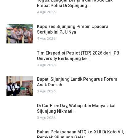
Tegas, Langgar Disiplin dan Kode Etik,
Empat Polisi Di Sijunjung…
4 Agu 2026
Kapolres Sijunjung Pimpin Upacara
Sertijab Ini PJU Nya
4 Agu 2026
Tim Ekspedisi Patriot (TEP) 2026 dari IPB
University Berkunjung ke…
3 Agu 2026
Bupati Sijunjung Lantik Pengurus Forum
Anak Daerah
3 Agu 2026
Di Car Free Day, Wabup dan Masyarakat
Sijunjung Nikmati…
3 Agu 2026
Bahas Pelaksanaan MTQ ke-XLII Di Koto VII,
Pemkab Sijunjung Gelar…