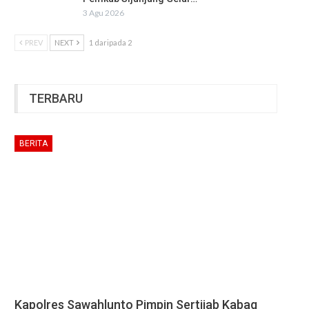
3 Agu 2026
PREV
NEXT
1 daripada 2
TERBARU
BERITA
Kapolres Sawahlunto Pimpin Sertijab Kabag