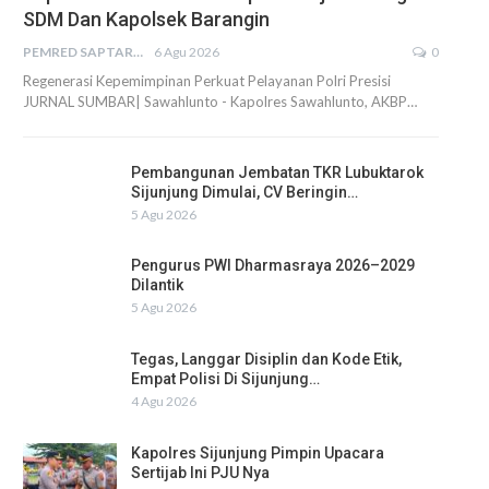
SDM Dan Kapolsek Barangin
PEMRED SAPTARIUS
6 Agu 2026
0
Regenerasi Kepemimpinan Perkuat Pelayanan Polri Presisi
JURNAL SUMBAR| Sawahlunto - Kapolres Sawahlunto, AKBP…
Pembangunan Jembatan TKR Lubuktarok
Sijunjung Dimulai, CV Beringin…
5 Agu 2026
Pengurus PWI Dharmasraya 2026–2029
Dilantik
5 Agu 2026
Tegas, Langgar Disiplin dan Kode Etik,
Empat Polisi Di Sijunjung…
4 Agu 2026
Kapolres Sijunjung Pimpin Upacara
Sertijab Ini PJU Nya