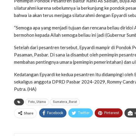
Pemimpin Pondok Pesantren Baitur Rafki As Sa’diah, Buya Ab
silaturahmi karena sebelumnya ia berkunjung ke pondok pesa
bahwa ia akan terus menjaga silaturahmi dengan Epyardi seb
“Semoga apa yang menjadi tujuan dan rencana beliau diridoi A
bermohon kepada Allah semoga beliau ini jadi (Gubernur Sum
Setelah dari pesantren tersebut, Epyardi mampir di Pondok
Pasaman, Pasbar. Di sana ia disambut oleh pemimpin pesantr
membahas pentingnya umara (pemimpin pemerintahan) dan ula
Kedatangan Epyardi ke kedua pesantren itu didampingi oleh 
sekaligus anggota DPRD Pasbar 2024-2029, Rommy Candra
Putra. (HA)
Foto_Utama
Sumatera_Barat
Share
Facebook
Twitter
Pinterest