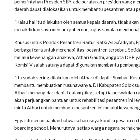
pemerintahan Presiden SBY, ada peraturan presiden yang me
daerah dapat dialokasikan untuk membantu pesantren atau p
“Kalau hal itu dilakukan oleh semua kepala daerah, tidak akan 
menakdirkan saya menjadi gubernur, tugas sayalah membenahi p
Khusus untuk Pondok Pesantren Baitur Rafki As Sa’adiyah, Ep
berbagai cara untuk merehabilitasi pesantren tersebut. Setid
melalui kewenangan anaknya, Athari Gauthi, anggota DPR ya
Komisi V salah satunya dapat digunakan membantu pembang
“Itu sudah sering dilakukan oleh Athari di dapil I Sumbar. R
membantu membuatkan rusunawanya. Di Kabupaten Solok sud
Athari memang dari dapil I dalam pileg, tetapi ia perwakilan r
akan perjuangkan bantuan untuk rehabilitasi pesantren ini l
minta Athari untuk membantu pesantren ini melalui kewenanga
Epyardi menambahkan bahwa seharusnya kondisi pesantren tr
boarding school. Menurutnya, setiap warga negara berhak m