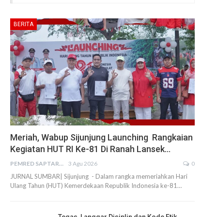
BERITA
Meriah, Wabup Sijunjung Launching Rangkaian
Kegiatan HUT RI Ke-81 Di Ranah Lansek…
PEMRED SAPTARIUS
3 Agu 2026
0
JURNAL SUMBAR| Sijunjung - Dalam rangka memeriahkan Hari
Ulang Tahun (HUT) Kemerdekaan Republik Indonesia ke-81…