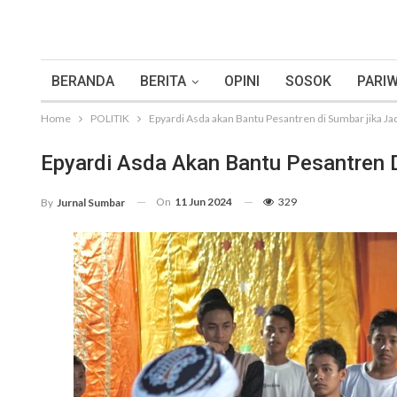
BERANDA
BERITA
OPINI
SOSOK
PARIW
Home
POLITIK
Epyardi Asda akan Bantu Pesantren di Sumbar jika J
Epyardi Asda Akan Bantu Pesantren D
On
11 Jun 2024
329
By
Jurnal Sumbar