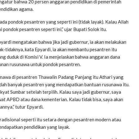
ngatur bahwa 20 persen anggaran pendidikan di pemerintah
endidikan agama.
ada pondok pesantren yang seperti ini (tidak layak). Kalau Allah
ondok pesantren seperti ini,” ujar Bupati Solok itu.
yardi mengatakan bahwa jika jadi gubernur, ia akan melakukan
ak-tidaknya, kata Epyardi, ia akan membantu pesantren itu
ng duduk di Komisi V. Ia menjelaskan bahwa anggaran dana
unan rusunawa untuk pondok pesantren.
usunawa di pesantren Thawalin Padang Panjang itu Athari yang
ah banyak pesantren yang mendapatkan bantuan rusunawa itu.
akyat Sumbar setelah terpilih. Kalau saya jadi gubernur, saya
ewat APBD atau dana kementerian. Kalau tidak bisa, saya akan
nnya,” tutur Epyardi.
adisional seperti itu setara dengan pesantren modern atau
endapatkan pendidikan yang layak.