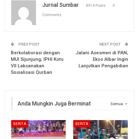
Jurnal Sumbar
8914 Posts
0
Comments
PREV POST
NEXT POST
Berkolaborasi dengan
Jalani Asesmen di PAN,
MUI Sijunjung, IPHI Koto
Ekos Albar Ingin
VII Laksanakan
Lanjutkan Pengabdian
Sosialisasi Qurban
Anda Mungkin Juga Berminat
Semua
BERITA
BERITA