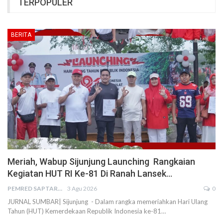
TERPOPULER
BERITA
Meriah, Wabup Sijunjung Launching Rangkaian
Kegiatan HUT RI Ke-81 Di Ranah Lansek…
PEMRED SAPTARIUS
3 Agu 2026
0
JURNAL SUMBAR| Sijunjung - Dalam rangka memeriahkan Hari Ulang
Tahun (HUT) Kemerdekaan Republik Indonesia ke-81…