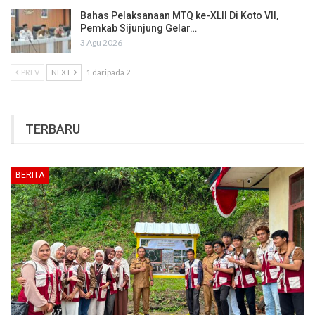
Bahas Pelaksanaan MTQ ke-XLII Di Koto VII,
Pemkab Sijunjung Gelar…
3 Agu 2026
PREV
NEXT
1 daripada 2
TERBARU
BERITA