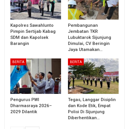
Kapolres Sawahlunto
Pembangunan
Pimpin Sertijab Kabag
Jembatan TKR
SDM dan Kapolsek
Lubuktarok Sijunjung
Barangin
Dimulai, CV Beringin
Jaya Utamakan…
BERITA
BERITA
Pengurus PWI
Tegas, Langgar Disiplin
Dharmasraya 2026–
dan Kode Etik, Empat
2029 Dilantik
Polisi Di Sijunjung
Diberhentikan…