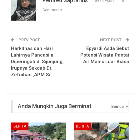
Pemred Saptarius
8975 Posts
0
Comments
PREV POST
NEXT POST
Harkitnas dan Hari
Epyardi Asda Sebut
Lahirnya Pancasila
Potensi Wisata Pantai
Diperingati di Sijunjung,
Air Manis Luar Biasa
Irupnya Sekdab Dr.
Zefnihan.,AP.M.Si
Anda Mungkin Juga Berminat
Semua
BERITA
BERITA