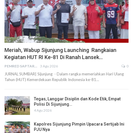
Meriah, Wabup Sijunjung Launching Rangkaian
Kegiatan HUT RI Ke-81 Di Ranah Lansek…
PEMRED SAPTARIUS
3 Agu 2026
0
JURNAL SUMBAR| Sijunjung - Dalam rangka memeriahkan Hari Ulang
Tahun (HUT) Kemerdekaan Republik Indonesia ke-81…
Tegas, Langgar Disiplin dan Kode Etik, Empat
Polisi Di Sijunjung…
4 Agu 2026
Kapolres Sijunjung Pimpin Upacara Sertijab Ini
PJU Nya