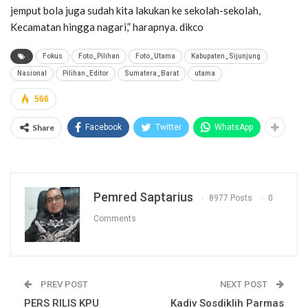
jemput bola juga sudah kita lakukan ke sekolah-sekolah,
Kecamatan hingga nagari,” harapnya. dikco
Fokus
Foto_Pilihan
Foto_Utama
Kabupaten_Sijunjung
Nasional
Pilihan_Editor
Sumatera_Barat
utama
566
Share
Facebook
Twitter
WhatsApp
Pemred Saptarius
8977 Posts
0
Comments
PREV POST
NEXT POST
PERS RILIS KPU
Kadiv Sosdiklih Parmas