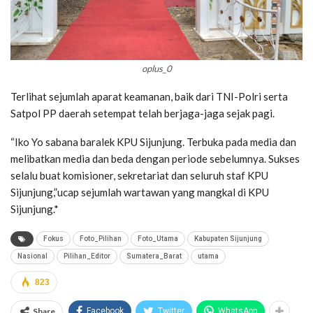
oplus_0
Terlihat sejumlah aparat keamanan, baik dari TNI-Polri serta
Satpol PP daerah setempat telah berjaga-jaga sejak pagi.
“Iko Yo sabana baralek KPU Sijunjung. Terbuka pada media dan
melibatkan media dan beda dengan periode sebelumnya. Sukses
selalu buat komisioner, sekretariat dan seluruh staf KPU
Sijunjung,”ucap sejumlah wartawan yang mangkal di KPU
Sijunjung.*
Fokus
Foto_Pilihan
Foto_Utama
Kabupaten Sijunjung
Nasional
Pilihan_Editor
Sumatera_Barat
utama
823
Share
Facebook
Twitter
WhatsApp