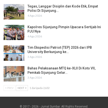
Tegas, Langgar Disiplin dan Kode Etik, Empat
Polisi Di Sijunjung…
4 Agu 2026
Kapolres Sijunjung Pimpin Upacara Sertijab Ini
PJU Nya
4 Agu 2026
Tim Ekspedisi Patriot (TEP) 2026 dari IPB
University Berkunjung ke…
3 Agu 2026
Bahas Pelaksanaan MTQ ke-XLII Di Koto VII,
Pemkab Sijunjung Gelar…
3 Agu 2026
PREV
NEXT
1 daripada 2,632
© 2017 - 2026 - Jurnal Sumbar. All Rights Reserved.