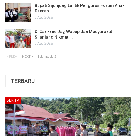
Bupati Sijunjung Lantik Pengurus Forum Anak
Daerah
3 Agu 2026
Di Car Free Day, Wabup dan Masyarakat
Sijunjung Nikmati…
3 Agu 2026
PREV
NEXT
1 daripada 2
TERBARU
BERITA