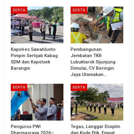
BERITA
BERITA
Kapolres Sawahlunto
Pembangunan
Pimpin Sertijab Kabag
Jembatan TKR
SDM dan Kapolsek
Lubuktarok Sijunjung
Barangin
Dimulai, CV Beringin
Jaya Utamakan…
BERITA
BERITA
Pengurus PWI
Tegas, Langgar Disiplin
Dharmasraya 2026–
dan Kode Etik, Empat