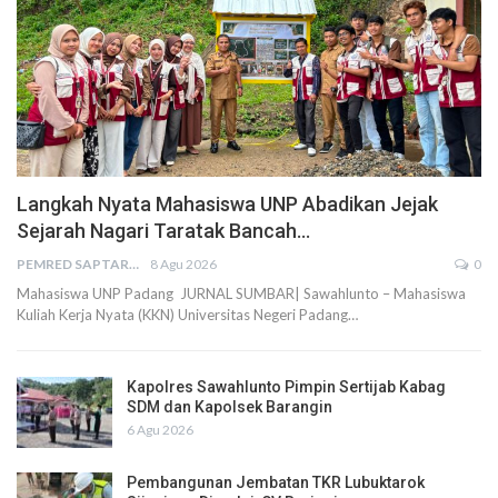
Langkah Nyata Mahasiswa UNP Abadikan Jejak
Sejarah Nagari Taratak Bancah…
PEMRED SAPTARIUS
8 Agu 2026
0
Mahasiswa UNP Padang JURNAL SUMBAR| Sawahlunto – Mahasiswa
Kuliah Kerja Nyata (KKN) Universitas Negeri Padang…
Kapolres Sawahlunto Pimpin Sertijab Kabag
SDM dan Kapolsek Barangin
6 Agu 2026
Pembangunan Jembatan TKR Lubuktarok