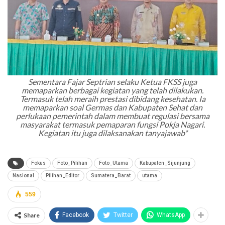
Sementara Fajar Septrian selaku Ketua FKSS juga
memaparkan berbagai kegiatan yang telah dilakukan.
Termasuk telah meraih prestasi dibidang kesehatan. Ia
memaparkan soal Germas dan Kabupaten Sehat dan
perlukaan pemerintah dalam membuat regulasi bersama
masyarakat termasuk pemaparan fungsi Pokja Nagari.
Kegiatan itu juga dilaksanakan tanyajawab*
Fokus
Foto_Pilihan
Foto_Utama
Kabupaten_Sijunjung
Nasional
Pilihan_Editor
Sumatera_Barat
utama
559
Share
Facebook
Twitter
WhatsApp