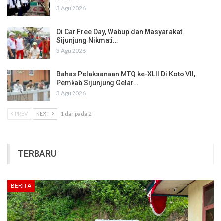
3 Agu 2026
Di Car Free Day, Wabup dan Masyarakat
Sijunjung Nikmati…
3 Agu 2026
Bahas Pelaksanaan MTQ ke-XLII Di Koto VII,
Pemkab Sijunjung Gelar…
3 Agu 2026
PREV
NEXT
1 daripada 2
TERBARU
BERITA