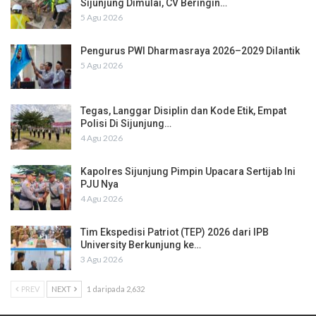
Sijunjung Dimulai, CV Beringin…
5 Agu 2026
Pengurus PWI Dharmasraya 2026–2029 Dilantik
5 Agu 2026
Tegas, Langgar Disiplin dan Kode Etik, Empat
Polisi Di Sijunjung…
4 Agu 2026
Kapolres Sijunjung Pimpin Upacara Sertijab Ini
PJU Nya
4 Agu 2026
Tim Ekspedisi Patriot (TEP) 2026 dari IPB
University Berkunjung ke…
3 Agu 2026
PREV
NEXT
1 daripada 2,632