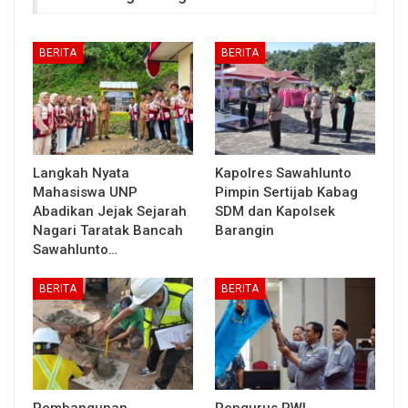
BERITA
BERITA
Langkah Nyata
Kapolres Sawahlunto
Mahasiswa UNP
Pimpin Sertijab Kabag
Abadikan Jejak Sejarah
SDM dan Kapolsek
Nagari Taratak Bancah
Barangin
Sawahlunto…
BERITA
BERITA