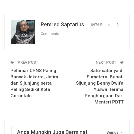
Pemred Saptarius
8976 Posts
0
Comments
PREV POST
NEXT POST
Pelamar CPNS Paling
Satu-satunya di
Banyak Jakarta, Jatim
Sumatera: Bupati
dan Sijunjung serta
Sijunjung Benny Dwifa
Paling Sedikit Kota
Yuswir Terima
Gorontalo
Penghargaan Dari
Menteri PDTT
Anda Mungkin Juga Berminat
Semua