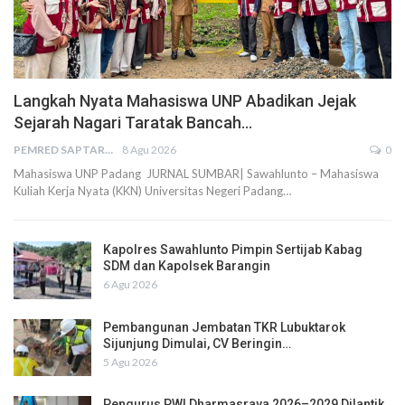
Langkah Nyata Mahasiswa UNP Abadikan Jejak
Sejarah Nagari Taratak Bancah…
PEMRED SAPTARIUS
8 Agu 2026
0
Mahasiswa UNP Padang JURNAL SUMBAR| Sawahlunto – Mahasiswa
Kuliah Kerja Nyata (KKN) Universitas Negeri Padang…
Kapolres Sawahlunto Pimpin Sertijab Kabag
SDM dan Kapolsek Barangin
6 Agu 2026
Pembangunan Jembatan TKR Lubuktarok
Sijunjung Dimulai, CV Beringin…
5 Agu 2026
Pengurus PWI Dharmasraya 2026–2029 Dilantik