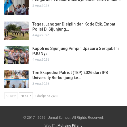
5 Agu 2026
Tegas, Langgar Disiplin dan Kode Etik, Empat
Polisi Di Sijunjung…
4 Agu 2026
Kapolres Sijunjung Pimpin Upacara Sertijab Ini
PJU Nya
4 Agu 2026
Tim Ekspedisi Patriot (TEP) 2026 dari IPB
University Berkunjung ke…
3 Agu 2026
PREV
NEXT
1 daripada 2,632
© 2017 - 2026 - Jurnal Sumbar. All Rights Reserved.
Web IT :
Muhsine Piliang