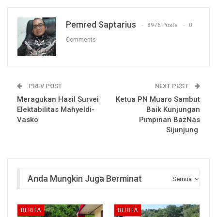
Pemred Saptarius
8976 Posts
0
Comments
PREV POST
NEXT POST
Meragukan Hasil Survei
Ketua PN Muaro Sambut
Elektabilitas Mahyeldi-
Baik Kunjungan
Vasko
Pimpinan BazNas
Sijunjung
Anda Mungkin Juga Berminat
Semua
BERITA
BERITA