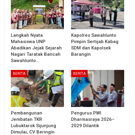
Langkah Nyata
Kapolres Sawahlunto
Mahasiswa UNP
Pimpin Sertijab Kabag
Abadikan Jejak Sejarah
SDM dan Kapolsek
Nagari Taratak Bancah
Barangin
Sawahlunto…
BERITA
BERITA
Pembangunan
Pengurus PWI
Jembatan TKR
Dharmasraya 2026–
Lubuktarok Sijunjung
2029 Dilantik
Dimulai, CV Beringin