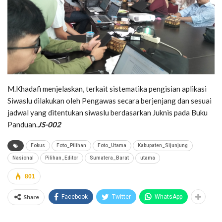
M.Khadafi menjelaskan, terkait sistematika pengisian aplikasi
Siwaslu dilakukan oleh Pengawas secara berjenjang dan sesuai
jadwal yang ditentukan siwaslu berdasarkan Juknis pada Buku
Panduan.
JS-002
Fokus
Foto_Pilihan
Foto_Utama
Kabupaten_Sijunjung
Nasional
Pilihan_Editor
Sumatera_Barat
utama
801
Share
Facebook
Twitter
WhatsApp