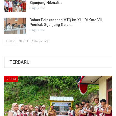
Sijunjung Nikmati…
3 Agu 2026
Bahas Pelaksanaan MTQ ke-XLII Di Koto VII,
Pemkab Sijunjung Gelar…
3 Agu 2026
PREV
NEXT
1 daripada 2
TERBARU
BERITA