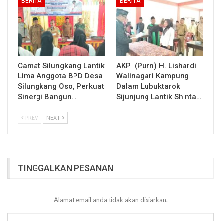
BERITA
BERITA
Camat Silungkang Lantik
AKP (Purn) H. Lishardi
Lima Anggota BPD Desa
Walinagari Kampung
Silungkang Oso, Perkuat
Dalam Lubuktarok
Sinergi Bangun…
Sijunjung Lantik Shinta…
PREV
NEXT
TINGGALKAN PESANAN
Alamat email anda tidak akan disiarkan.