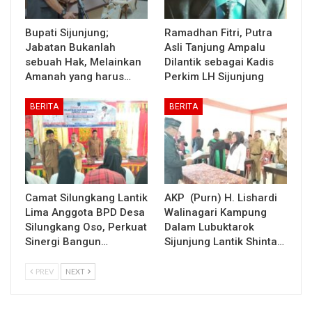
Bupati Sijunjung;
Ramadhan Fitri, Putra
Jabatan Bukanlah
Asli Tanjung Ampalu
sebuah Hak, Melainkan
Dilantik sebagai Kadis
Amanah yang harus…
Perkim LH Sijunjung
BERITA
BERITA
Camat Silungkang Lantik
AKP (Purn) H. Lishardi
Lima Anggota BPD Desa
Walinagari Kampung
Silungkang Oso, Perkuat
Dalam Lubuktarok
Sinergi Bangun…
Sijunjung Lantik Shinta…
PREV
NEXT