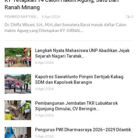
Ranah Minang
PEMRED SAPTARIUS
8 Agu 2026
0
Dr. Dhifla Wiyani, S.H., M.H.,dari Sumatera Barat masuk daftar Calon
Hakim Agung yang Ditetapkan KY JURNAL…
Langkah Nyata Mahasiswa UNP Abadikan Jejak
Sejarah Nagari Taratak…
8 Agu 2026
Kapolres Sawahlunto Pimpin Sertijab Kabag
SDM dan Kapolsek Barangin
6 Agu 2026
Pembangunan Jembatan TKR Lubuktarok
Sijunjung Dimulai, CV Beringin…
5 Agu 2026
Pengurus PWI Dharmasraya 2026–2029 Dilantik
5 Agu 2026