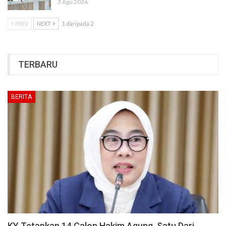
3 Agu 2026
PREV
NEXT
1 daripada 2
TERBARU
BERITA
KY Tetapkan 14 Calon Hakim Agung, Satu Dari