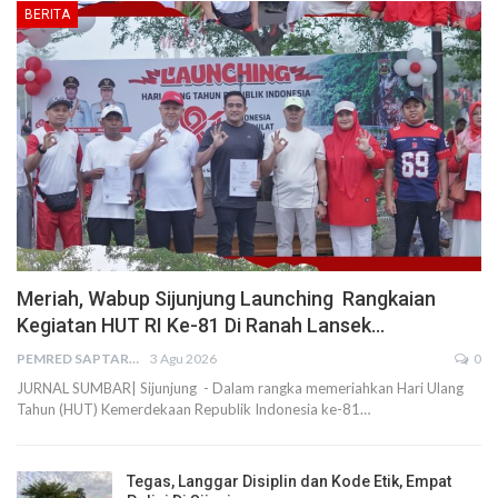
BERITA
Meriah, Wabup Sijunjung Launching Rangkaian
Kegiatan HUT RI Ke-81 Di Ranah Lansek…
PEMRED SAPTARIUS
3 Agu 2026
0
JURNAL SUMBAR| Sijunjung - Dalam rangka memeriahkan Hari Ulang
Tahun (HUT) Kemerdekaan Republik Indonesia ke-81…
Tegas, Langgar Disiplin dan Kode Etik, Empat