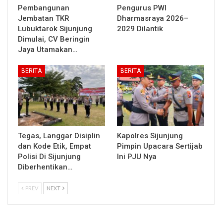
Pembangunan
Pengurus PWI
Jembatan TKR
Dharmasraya 2026–
Lubuktarok Sijunjung
2029 Dilantik
Dimulai, CV Beringin
Jaya Utamakan…
BERITA
BERITA
Tegas, Langgar Disiplin
Kapolres Sijunjung
dan Kode Etik, Empat
Pimpin Upacara Sertijab
Polisi Di Sijunjung
Ini PJU Nya
Diberhentikan…
PREV
NEXT