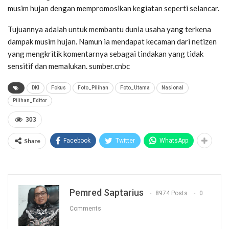
musim hujan dengan mempromosikan kegiatan seperti selancar.
Tujuannya adalah untuk membantu dunia usaha yang terkena
dampak musim hujan. Namun ia mendapat kecaman dari netizen
yang mengkritik komentarnya sebagai tindakan yang tidak
sensitif dan memalukan. sumber.cnbc
DKI
Fokus
Foto_Pilihan
Foto_Utama
Nasional
Pilihan_Editor
303
Share
Facebook
Twitter
WhatsApp
Pemred Saptarius
8974 Posts
0
Comments