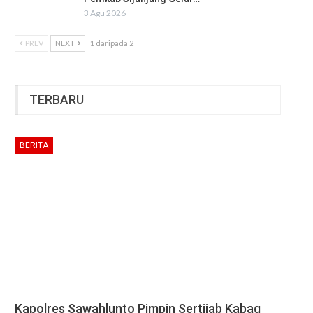
3 Agu 2026
PREV
NEXT
1 daripada 2
TERBARU
BERITA
Kapolres Sawahlunto Pimpin Sertijab Kabag