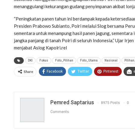
menanggulangi kekurangan gudang penyimpanan akibat lonja
“Peningkatan panen tahun ini berdampak kepada ketersedia
Presiden Prabowo Subianto, Polri melalui Slog bersama Pe
sementara untuk menampung hasil panen jagung, sementara
jangka panjang di tanah Polri di seluruh Indonesia,” Ujar I
menjabat Aslog Kapolri.rel
DKI
Fokus
Foto_Pilihan
Foto_Utama
Nasional
Pilihan
Share
Facebook
Twitter
Pinterest
Pemred Saptarius
8975 Posts
0
Comments