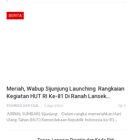
BERITA
Meriah, Wabup Sijunjung Launching Rangkaian
Kegiatan HUT RI Ke-81 Di Ranah Lansek…
PEMRED SAPTARIUS
3 Agu 2026
0
JURNAL SUMBAR| Sijunjung - Dalam rangka memeriahkan Hari
Ulang Tahun (HUT) Kemerdekaan Republik Indonesia ke-81…