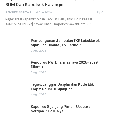
SDM Dan Kapolsek Barangin
PEMRED SAPTARIUS
6 Agu 2026
0
Regenerasi Kepemimpinan Perkuat Pelayanan Polri Presisi
JURNAL SUMBAR| Sawahlunto - Kapolres Sawahlunto, AKBP…
Pembangunan Jembatan TKR Lubuktarok
Sijunjung Dimulai, CV Beringin…
5 Agu 2026
Pengurus PWI Dharmasraya 2026–2029
Dilantik
5 Agu 2026
Tegas, Langgar Disiplin dan Kode Etik,
Empat Polisi Di Sijunjung…
4 Agu 2026
Kapolres Sijunjung Pimpin Upacara
Sertijab Ini PJU Nya