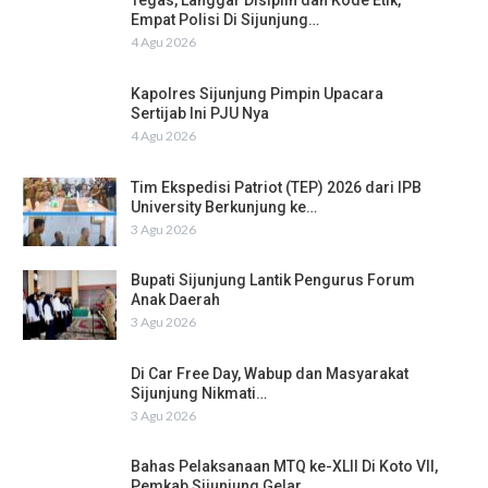
Tegas, Langgar Disiplin dan Kode Etik,
Empat Polisi Di Sijunjung…
4 Agu 2026
Kapolres Sijunjung Pimpin Upacara
Sertijab Ini PJU Nya
4 Agu 2026
Tim Ekspedisi Patriot (TEP) 2026 dari IPB
University Berkunjung ke…
3 Agu 2026
Bupati Sijunjung Lantik Pengurus Forum
Anak Daerah
3 Agu 2026
Di Car Free Day, Wabup dan Masyarakat
Sijunjung Nikmati…
3 Agu 2026
Bahas Pelaksanaan MTQ ke-XLII Di Koto VII,
Pemkab Sijunjung Gelar…