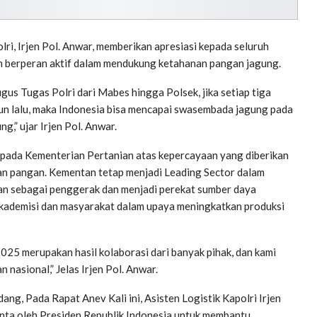
i, Irjen Pol. Anwar, memberikan apresiasi kepada seluruh
lah berperan aktif dalam mendukung ketahanan pangan jagung.
gus Tugas Polri dari Mabes hingga Polsek, jika setiap tiga
hun lalu, maka Indonesia bisa mencapai swasembada jagung pada
,” ujar Irjen Pol. Anwar.
epada Kementerian Pertanian atas kepercayaan yang diberikan
an pangan. Kementan tetap menjadi Leading Sector dalam
an sebagai penggerak dan menjadi perekat sumber daya
 akademisi dan masyarakat dalam upaya meningkatkan produksi
025 merupakan hasil kolaborasi dari banyak pihak, dan kami
nasional,” Jelas Irjen Pol. Anwar.
ng, Pada Rapat Anev Kali ini, Asisten Logistik Kapolri Irjen
ta oleh Presiden Republik Indonesia untuk membantu