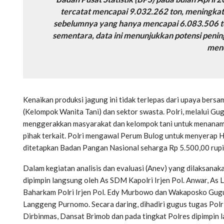
tercatat mencapai 9.032.262 ton, meningka
sebelumnya yang hanya mencapai 6.083.506 to
sementara, data ini menunjukkan potensi penin
men
Kenaikan produksi jagung ini tidak terlepas dari upaya bersa
(Kelompok Wanita Tani) dan sektor swasta. Polri, melalui G
menggerakkan masyarakat dan kelompok tani untuk menanam 
pihak terkait. Polri mengawal Perum Bulog untuk menyerap H
ditetapkan Badan Pangan Nasional seharga Rp 5.500,00 rupiah
Dalam kegiatan analisis dan evaluasi (Anev) yang dilaksanaka
dipimpin langsung oleh As SDM Kapolri Irjen Pol. Anwar, As
Baharkam Polri Irjen Pol. Edy Murbowo dan Wakaposko Gugu
Langgeng Purnomo. Secara daring, dihadiri gugus tugas Polr
Dirbinmas, Dansat Brimob dan pada tingkat Polres dipimpin l