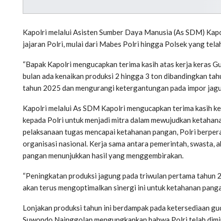
Kapolri melalui Asisten Sumber Daya Manusia (As SDM) Kapolr
jajaran Polri, mulai dari Mabes Polri hingga Polsek yang te
“Bapak Kapolri mengucapkan terima kasih atas kerja keras Gu
bulan ada kenaikan produksi 2 hingga 3 ton dibandingkan ta
tahun 2025 dan mengurangi ketergantungan pada impor jagung
Kapolri melalui As SDM Kapolri mengucapkan terima kasih k
kepada Polri untuk menjadi mitra dalam mewujudkan ketahan
pelaksanaan tugas mencapai ketahanan pangan, Polri berper
organisasi nasional. Kerja sama antara pemerintah, swasta,
pangan menunjukkan hasil yang menggembirakan.
“Peningkatan produksi jagung pada triwulan pertama tahun 2
akan terus mengoptimalkan sinergi ini untuk ketahanan pangan 
Lonjakan produksi tahun ini berdampak pada ketersediaan guda
Suwondo Nainggolan mengungkapkan bahwa Polri telah dimin