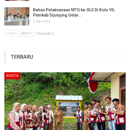
Bahas Pelaksanaan MTQ ke-XLII Di Koto VII,
Pemkab Sijunjung Gelar…
3 Agu 2026
PREV
NEXT
1 daripada 2
TERBARU
BERITA