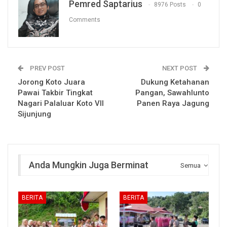
Pemred Saptarius
8976 Posts
0
Comments
PREV POST
NEXT POST
Jorong Koto Juara
Dukung Ketahanan
Pawai Takbir Tingkat
Pangan, Sawahlunto
Nagari Palaluar Koto VII
Panen Raya Jagung
Sijunjung
Anda Mungkin Juga Berminat
Semua
BERITA
BERITA