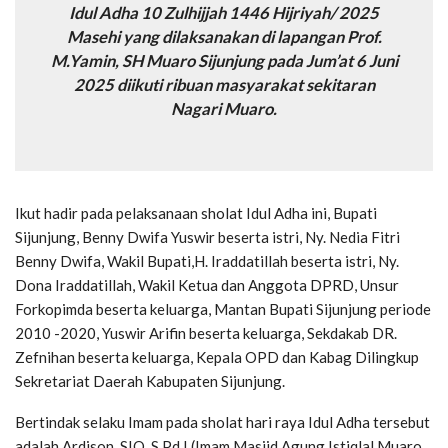
Idul Adha 10 Zulhijjah 1446 Hijriyah/ 2025
Masehi yang dilaksanakan di lapangan Prof.
M.Yamin, SH Muaro Sijunjung pada Jum’at 6 Juni
2025 diikuti ribuan masyarakat sekitaran
Nagari Muaro.
Ikut hadir pada pelaksanaan sholat Idul Adha ini, Bupati
Sijunjung, Benny Dwifa Yuswir beserta istri, Ny. Nedia Fitri
Benny Dwifa, Wakil Bupati,H. Iraddatillah beserta istri, Ny.
Dona Iraddatillah, Wakil Ketua dan Anggota DPRD, Unsur
Forkopimda beserta keluarga, Mantan Bupati Sijunjung periode
2010 -2020, Yuswir Arifin beserta keluarga, Sekdakab DR.
Zefnihan beserta keluarga, Kepala OPD dan Kabag Dilingkup
Sekretariat Daerah Kabupaten Sijunjung.
Bertindak selaku Imam pada sholat hari raya Idul Adha tersebut
adalah Ardison, SIQ, S.Pd.I (Imam Masjid Agung Istiqlal Muaro