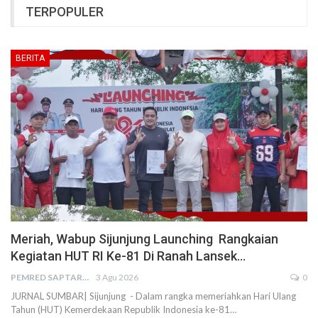
TERPOPULER
BERITA
Meriah, Wabup Sijunjung Launching Rangkaian
Kegiatan HUT RI Ke-81 Di Ranah Lansek…
PEMRED SAPTARIUS
3 Agu 2026
0
JURNAL SUMBAR| Sijunjung - Dalam rangka memeriahkan Hari Ulang
Tahun (HUT) Kemerdekaan Republik Indonesia ke-81…