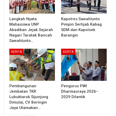
Langkah Nyata
Kapolres Sawahlunto
Mahasiswa UNP
Pimpin Sertijab Kabag
Abadikan Jejak Sejarah
SDM dan Kapolsek
Nagari Taratak Bancah
Barangin
Sawahlunto…
BERITA
BERITA
Pembangunan
Pengurus PWI
Jembatan TKR
Dharmasraya 2026–
Lubuktarok Sijunjung
2029 Dilantik
Dimulai, CV Beringin
Jaya Utamakan…