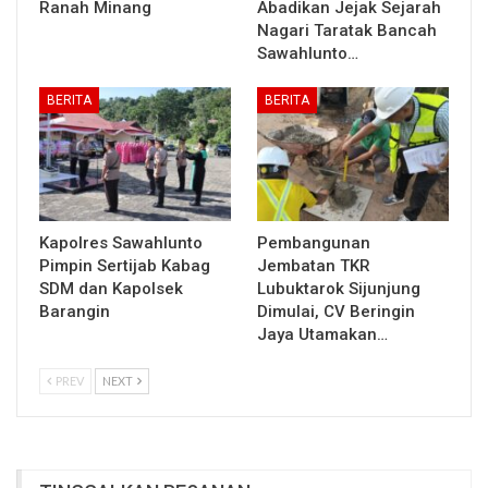
Ranah Minang
Abadikan Jejak Sejarah
Nagari Taratak Bancah
Sawahlunto…
BERITA
BERITA
Kapolres Sawahlunto
Pembangunan
Pimpin Sertijab Kabag
Jembatan TKR
SDM dan Kapolsek
Lubuktarok Sijunjung
Barangin
Dimulai, CV Beringin
Jaya Utamakan…
PREV
NEXT