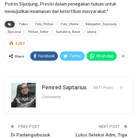
Polres Sijunjung, Presisi dalam penegakan hukum untuk
mewujudkan keamanan dan ketertiban masyarakat.*
Fokus
Foto_Pilihan
Foto_Utama
Kabupaten_Sijunjung
Nasional
Pilihan_Editor
Sumatera_Barat
utama
1,062
Share
Facebook
Twitter
WhatsApp
Pemred Saptarius
8977 Posts
0
Comments
PREV POST
NEXT POST
Di Padangsibusuk
Lulus Seleksi Adm, Tiga