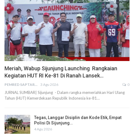
Meriah, Wabup Sijunjung Launching Rangkaian
Kegiatan HUT RI Ke-81 Di Ranah Lansek…
PEMRED SAPTARIUS
3 Agu 2026
0
JURNAL SUMBAR| Sijunjung - Dalam rangka memeriahkan Hari Ulang
Tahun (HUT) Kemerdekaan Republik Indonesia ke-81…
Tegas, Langgar Disiplin dan Kode Etik, Empat
Polisi Di Sijunjung…
4 Agu 2026