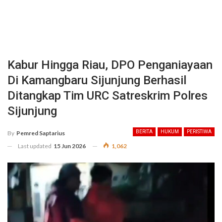
Kabur Hingga Riau, DPO Penganiayaan
Di Kamangbaru Sijunjung Berhasil
Ditangkap Tim URC Satreskrim Polres
Sijunjung
BERITA
HUKUM
PERISTIWA
By
Pemred Saptarius
Last updated
15 Jun 2026
1,062