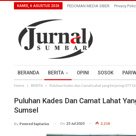
KAMIS, 6 AGUSTUS 2026
PEDOMAN MEDIA SIBER
Privacy Polic
BERANDA
BERITA
OPINI
SOSOK
PARIW
Home
BERITA
Puluhan Kades dan Camat Lahat yang terjaring OTT Di
Puluhan Kades Dan Camat Lahat Yang 
Sumsel
On
25 Jul 2025
2,218
By
Pemred Saptarius