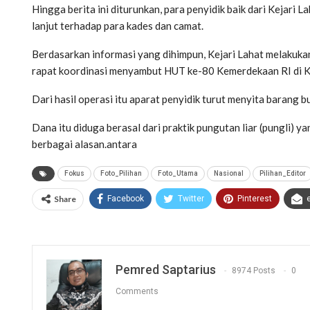
Hingga berita ini diturunkan, para penyidik baik dari Kejari 
lanjut terhadap para kades dan camat.
Berdasarkan informasi yang dihimpun, Kejari Lahat melakuk
rapat koordinasi menyambut HUT ke-80 Kemerdekaan RI di 
Dari hasil operasi itu aparat penyidik turut menyita barang bu
Dana itu diduga berasal dari praktik pungutan liar (pungli) 
berbagai alasan.antara
Fokus
Foto_Pilihan
Foto_Utama
Nasional
Pilihan_Editor
Share
Facebook
Twitter
Pinterest
Pemred Saptarius
8974 Posts
0
Comments