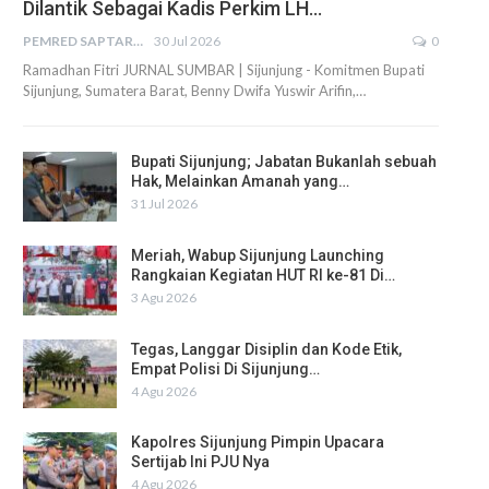
Dilantik Sebagai Kadis Perkim LH…
PEMRED SAPTARIUS
30 Jul 2026
0
Ramadhan Fitri JURNAL SUMBAR | Sijunjung - Komitmen Bupati
Sijunjung, Sumatera Barat, Benny Dwifa Yuswir Arifin,…
Bupati Sijunjung; Jabatan Bukanlah sebuah
Hak, Melainkan Amanah yang…
31 Jul 2026
Meriah, Wabup Sijunjung Launching
Rangkaian Kegiatan HUT RI ke-81 Di…
3 Agu 2026
Tegas, Langgar Disiplin dan Kode Etik,
Empat Polisi Di Sijunjung…
4 Agu 2026
Kapolres Sijunjung Pimpin Upacara
Sertijab Ini PJU Nya
4 Agu 2026