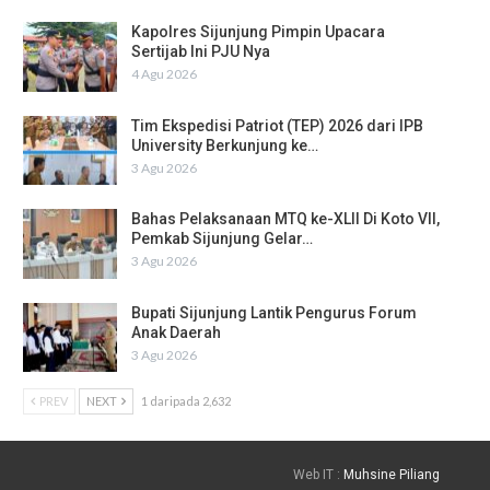
Kapolres Sijunjung Pimpin Upacara
Sertijab Ini PJU Nya
4 Agu 2026
Tim Ekspedisi Patriot (TEP) 2026 dari IPB
University Berkunjung ke…
3 Agu 2026
Bahas Pelaksanaan MTQ ke-XLII Di Koto VII,
Pemkab Sijunjung Gelar…
3 Agu 2026
Bupati Sijunjung Lantik Pengurus Forum
Anak Daerah
3 Agu 2026
PREV
NEXT
1 daripada 2,632
Web IT :
Muhsine Piliang