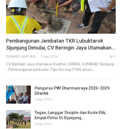
Pembangunan Jembatan TKR Lubuktarok
Sijunjung Dimulai, CV Beringin Jaya Utamakan…
PEMRED SAPTARIUS
5 Agu 2026
0
CV Beringin Jaya Utamakan Kualitas JURNAL SUMBAR| Sijunjung
- Pembangunan jembatan Tigo Korong (TKR) akses…
Pengurus PWI Dharmasraya 2026–2029
Dilantik
5 Agu 2026
Tegas, Langgar Disiplin dan Kode Etik,
Empat Polisi Di Sijunjung…
4 Agu 2026