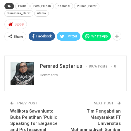
Fokus
Foto_Pilihan
Nasional
Pilihan_Editor
Sumatera_Barat
utama
3,608
Share
Facebook
Twitter
WhatsApp
Pemred Saptarius
8976 Posts
0
Comments
PREV POST
NEXT POST
Walikota Sawahlunto
Tim Pengabdian
Buka Pelatihan ‘Public
Masyarakat FT
Speaking for Elegance
Universitas
and Professional
Muhammadiyah Sumbar