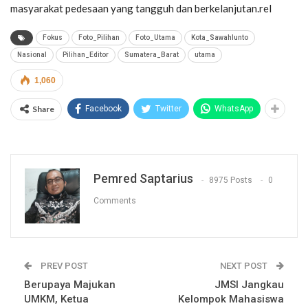
masyarakat pedesaan yang tangguh dan berkelanjutan.rel
Fokus
Foto_Pilihan
Foto_Utama
Kota_Sawahlunto
Nasional
Pilihan_Editor
Sumatera_Barat
utama
1,060
Share
Facebook
Twitter
WhatsApp
Pemred Saptarius
8975 Posts
0
Comments
PREV POST
NEXT POST
Berupaya Majukan
JMSI Jangkau
UMKM, Ketua
Kelompok Mahasiswa