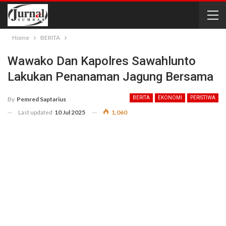
Home
BERITA
Wawako Dan Kapolres Sawahlunto
Lakukan Penanaman Jagung Bersama
BERITA
EKONOMI
PERISTIWA
By
Pemred Saptarius
Last updated
10 Jul 2025
1,060