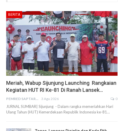
BERITA
Meriah, Wabup Sijunjung Launching Rangkaian
Kegiatan HUT RI Ke-81 Di Ranah Lansek…
PEMRED SAPTARIUS
3 Agu 2026
0
JURNAL SUMBAR| Sijunjung - Dalam rangka memeriahkan Hari
Ulang Tahun (HUT) Kemerdekaan Republik Indonesia ke-81…