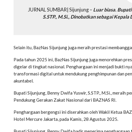
JURNAL SUMBAR| Sijunjung –
Luar biasa. Bupati
S.STP., M.Si., Dinobatkan sebagai Kepala 
Selain itu, BazNas Sijunjung juga meraih prestasi membangg
Pada tahun 2025 ini, BazNas Sijunjung juga menorehkan p
digelar di tingkat nasional. Penghargaan ini menjadi bukti
transformasi digital untuk mendukung penghimpunan dan pendi
akuntabel.
Bupati Sijunjung, Benny Dwifa Yuswir, S.STP., M.Si., merai
Pendukung Gerakan Zakat Nasional dari BAZNAS RI.
Penghargaan bergengsi ini diserahkan oleh Wakil Ketua B
Hotel Mercure Jakarta, pada Kamis, 28 Agustus 2025.
Bupati Sijunjung, Benny Dwifa hadir menerima penghargaan te