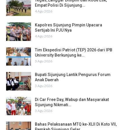
Tegas, Langgar Disiplin dan Kode Etik,
Empat Polisi Di Sijunjung…
4 Agu 2026
Kapolres Sijunjung Pimpin Upacara
Sertijab Ini PJU Nya
4 Agu 2026
Tim Ekspedisi Patriot (TEP) 2026 dari IPB
University Berkunjung ke…
3 Agu 2026
Bupati Sijunjung Lantik Pengurus Forum
Anak Daerah
3 Agu 2026
Di Car Free Day, Wabup dan Masyarakat
Sijunjung Nikmati…
3 Agu 2026
Bahas Pelaksanaan MTQ ke-XLII Di Koto VII,
Pemkab Sijunjung Gelar…