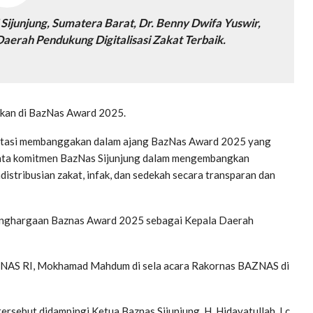
 Sijunjung, Sumatera Barat, Dr. Benny Dwifa Yuswir,
Daerah Pendukung Digitalisasi Zakat Terbaik.
akan di BazNas Award 2025.
restasi membanggakan dalam ajang BazNas Award 2025 yang
 nyata komitmen BazNas Sijunjung dalam mengembangkan
stribusian zakat, infak, dan sedekah secara transparan dan
h penghargaan Baznas Award 2025 sebagai Kepala Daerah
AZNAS RI, Mokhamad Mahdum di sela acara Rakornas BAZNAS di
rsebut didampingi Ketua Baznas Sijunjung, H. Hidayatullah, Lc.