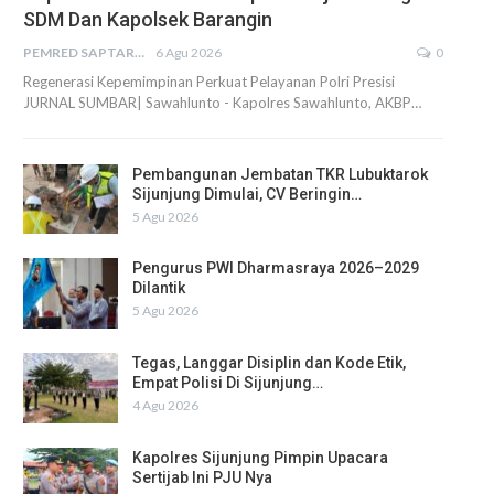
SDM Dan Kapolsek Barangin
PEMRED SAPTARIUS
6 Agu 2026
0
Regenerasi Kepemimpinan Perkuat Pelayanan Polri Presisi
JURNAL SUMBAR| Sawahlunto - Kapolres Sawahlunto, AKBP…
Pembangunan Jembatan TKR Lubuktarok
Sijunjung Dimulai, CV Beringin…
5 Agu 2026
Pengurus PWI Dharmasraya 2026–2029
Dilantik
5 Agu 2026
Tegas, Langgar Disiplin dan Kode Etik,
Empat Polisi Di Sijunjung…
4 Agu 2026
Kapolres Sijunjung Pimpin Upacara
Sertijab Ini PJU Nya