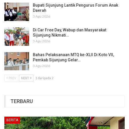
Bupati Sijunjung Lantik Pengurus Forum Anak
Daerah
3 Agu 2026
Di Car Free Day, Wabup dan Masyarakat
Sijunjung Nikmati…
3 Agu 2026
Bahas Pelaksanaan MTQ ke-XLII Di Koto VII,
Pemkab Sijunjung Gelar…
3 Agu 2026
PREV
NEXT
1 daripada 2
TERBARU
BERITA