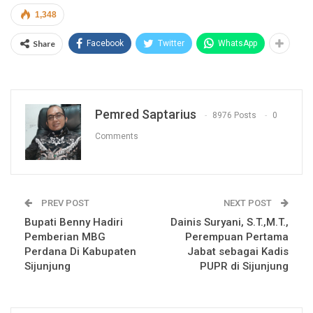
1,348
Share
Facebook
Twitter
WhatsApp
Pemred Saptarius
8976 Posts
0
Comments
PREV POST
NEXT POST
Bupati Benny Hadiri
Dainis Suryani, S.T.,M.T.,
Pemberian MBG
Perempuan Pertama
Perdana Di Kabupaten
Jabat sebagai Kadis
Sijunjung
PUPR di Sijunjung