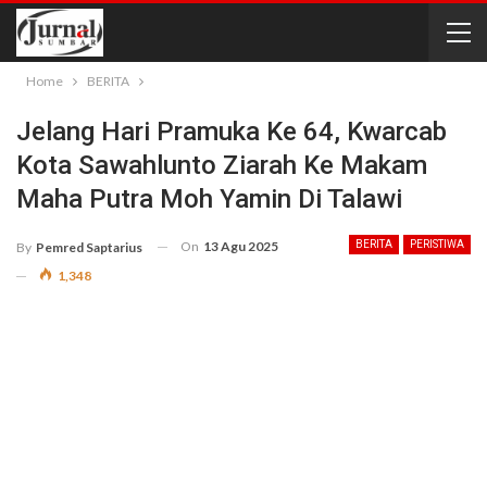
Home
BERITA
Jelang Hari Pramuka Ke 64, Kwarcab
Kota Sawahlunto Ziarah Ke Makam
Maha Putra Moh Yamin Di Talawi
On
13 Agu 2025
BERITA
PERISTIWA
By
Pemred Saptarius
1,348