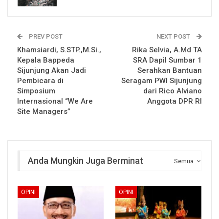
PREV POST
NEXT POST
Khamsiardi, S.STP.,M.Si.,
Rika Selvia, A.Md TA
Kepala Bappeda
SRA Dapil Sumbar 1
Sijunjung Akan Jadi
Serahkan Bantuan
Pembicara di
Seragam PWI Sijunjung
Simposium
dari Rico Alviano
Internasional “We Are
Anggota DPR RI
Site Managers”
Anda Mungkin Juga Berminat
Semua
OPINI
OPINI