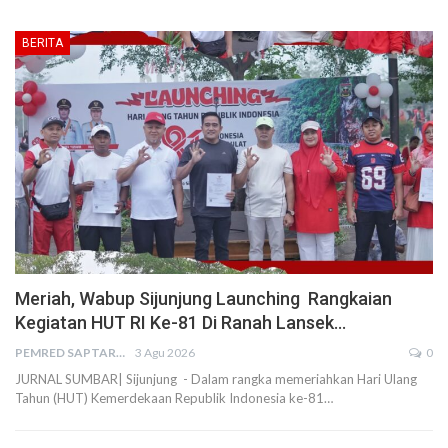
BERITA
Meriah, Wabup Sijunjung Launching Rangkaian
Kegiatan HUT RI Ke-81 Di Ranah Lansek…
PEMRED SAPTARIUS
3 Agu 2026
0
JURNAL SUMBAR| Sijunjung - Dalam rangka memeriahkan Hari Ulang
Tahun (HUT) Kemerdekaan Republik Indonesia ke-81…