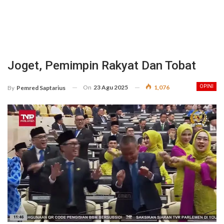
Joget, Pemimpin Rakyat Dan Tobat
On
23 Agu 2025
1,076
OPINI
By
Pemred Saptarius