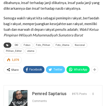
dibahunya, insaf terhadap janji diikatnya, insaf pada janji yang
diikrarkannya dan insaf terhadap nasib rakyatnya.
Semoga wakil rakyat kita sebagai pemimpin rakyat, berfaedah
bagi rakyat, memperjuangkan kesejahteraan rakyat, memiliki
tuah dan marwah di depan rakyat.penulis adalah;
Wakil Ketua
Pimpinan Wilayah Muhammadiyah Sumatera Barat
DKI
Fokus
Foto_Pilihan
Foto_Utama
Nasional
Pilihan_Editor
utama
1,076
Share
Facebook
Twitter
WhatsApp
Pemred Saptarius
8975 Posts
0
Comments