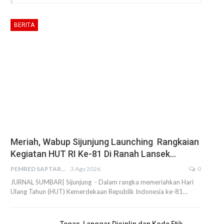
BERITA
Meriah, Wabup Sijunjung Launching Rangkaian
Kegiatan HUT RI Ke-81 Di Ranah Lansek…
PEMRED SAPTARIUS
3 Agu 2026
0
JURNAL SUMBAR| Sijunjung - Dalam rangka memeriahkan Hari
Ulang Tahun (HUT) Kemerdekaan Republik Indonesia ke-81…