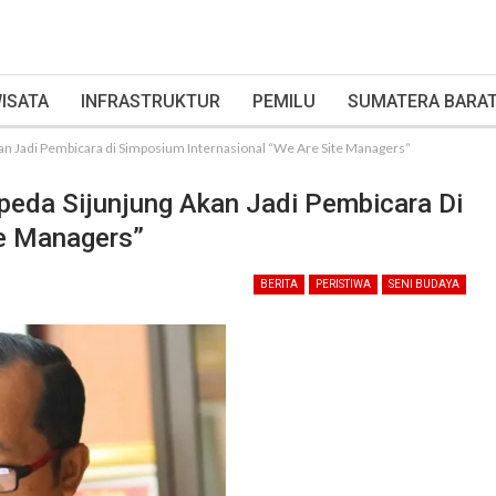
ISATA
INFRASTRUKTUR
PEMILU
SUMATERA BARA
kan Jadi Pembicara di Simposium Internasional “We Are Site Managers”
ppeda Sijunjung Akan Jadi Pembicara Di
te Managers”
BERITA
PERISTIWA
SENI BUDAYA