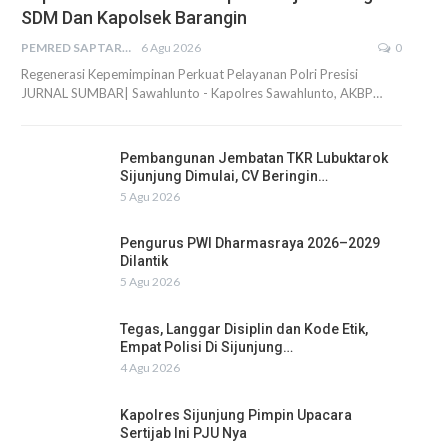
SDM Dan Kapolsek Barangin
PEMRED SAPTARIUS
6 Agu 2026
0
Regenerasi Kepemimpinan Perkuat Pelayanan Polri Presisi
JURNAL SUMBAR| Sawahlunto - Kapolres Sawahlunto, AKBP…
Pembangunan Jembatan TKR Lubuktarok
Sijunjung Dimulai, CV Beringin…
5 Agu 2026
Pengurus PWI Dharmasraya 2026–2029
Dilantik
5 Agu 2026
Tegas, Langgar Disiplin dan Kode Etik,
Empat Polisi Di Sijunjung…
4 Agu 2026
Kapolres Sijunjung Pimpin Upacara
Sertijab Ini PJU Nya