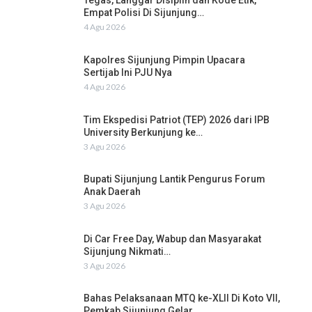
Tegas, Langgar Disiplin dan Kode Etik,
Empat Polisi Di Sijunjung…
4 Agu 2026
Kapolres Sijunjung Pimpin Upacara
Sertijab Ini PJU Nya
4 Agu 2026
Tim Ekspedisi Patriot (TEP) 2026 dari IPB
University Berkunjung ke…
3 Agu 2026
Bupati Sijunjung Lantik Pengurus Forum
Anak Daerah
3 Agu 2026
Di Car Free Day, Wabup dan Masyarakat
Sijunjung Nikmati…
3 Agu 2026
Bahas Pelaksanaan MTQ ke-XLII Di Koto VII,
Pemkab Sijunjung Gelar…