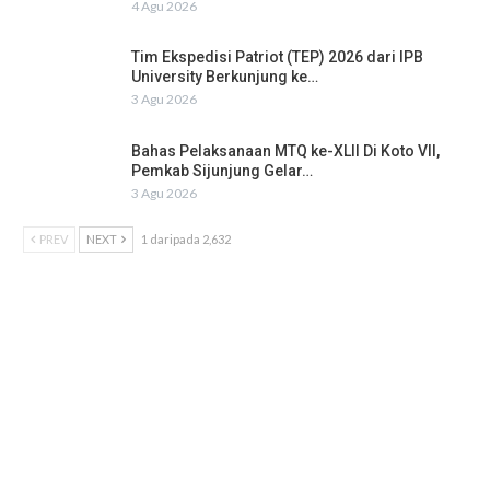
4 Agu 2026
Tim Ekspedisi Patriot (TEP) 2026 dari IPB
University Berkunjung ke…
3 Agu 2026
Bahas Pelaksanaan MTQ ke-XLII Di Koto VII,
Pemkab Sijunjung Gelar…
3 Agu 2026
PREV
NEXT
1 daripada 2,632