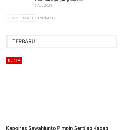
3 Agu 2026
PREV
NEXT
1 daripada 2
TERBARU
BERITA
Kapolres Sawahlunto Pimpin Sertijab Kabag