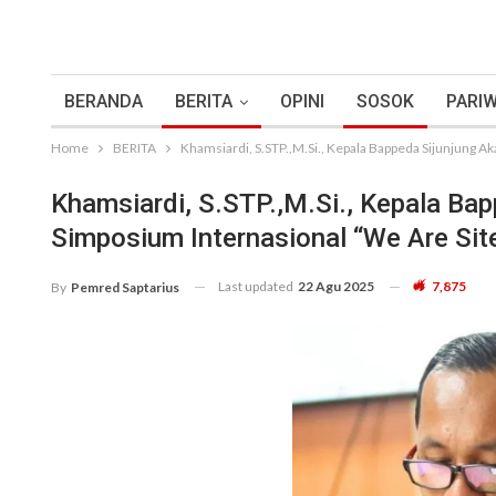
BERANDA
BERITA
OPINI
SOSOK
PARIW
Home
BERITA
Khamsiardi, S.STP.,M.Si., Kepala Bappeda Sijunjung A
Khamsiardi, S.STP.,M.Si., Kepala Ba
Simposium Internasional “We Are Si
Last updated
22 Agu 2025
7,875
By
Pemred Saptarius