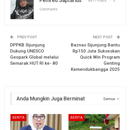
Pemred Saptarius
8977 Posts
0
Comments
PREV POST
NEXT POST
DPPKB Sijunjung
Baznas Sijunjung Bantu
Dukung UNESCO
Rp150 Juta Sukseskan
Geopark Global melalui
Quick Win Program
Semarak HUT RI ke- 80
Genting
Kemendukbangga 2025
Anda Mungkin Juga Berminat
Semua
BERITA
BERITA