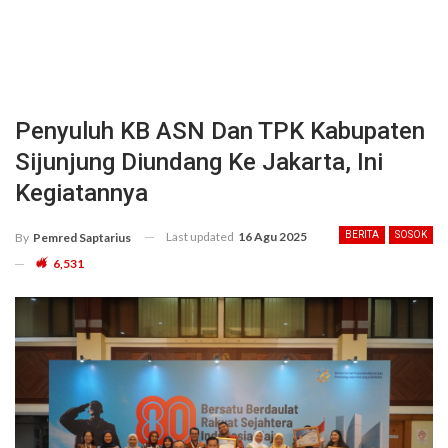
Penyuluh KB ASN Dan TPK Kabupaten
Sijunjung Diundang Ke Jakarta, Ini
Kegiatannya
Last updated
16 Agu 2025
BERITA
SOSOK
By
Pemred Saptarius
6,531