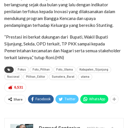
berlangsung sejak dua bulan yang lalu dengan indikator
penilaian terfokus kepada Inovasi yang dilaksanakan dalam
mendukung program Bangga Kencana dan upaya
pendampingan terhadap Keluarga yang beresiko Stunting.
“Prestasi ini berkat dukungan dari Bupati, Wakil Bupati
Sijunjung, Sekda, OPD terkait, TP PKK sampai kepada
Pemerintahan kecamatan dan Nagari serta semua stakeholder
terkait lainnya,” tutup Roni.(HN)
Fokus
Foto_Pilihan
Foto_Utama
Kabupaten_Sijunjung
Nasional
Pilihan_Editor
Sumatera_Barat
utama
6,531
Share
Facebook
Twitter
WhatsApp