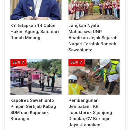
KY Tetapkan 14 Calon
Langkah Nyata
Hakim Agung, Satu dari
Mahasiswa UNP
Ranah Minang
Abadikan Jejak Sejarah
Nagari Taratak Bancah
Sawahlunto…
BERITA
BERITA
Kapolres Sawahlunto
Pembangunan
Pimpin Sertijab Kabag
Jembatan TKR
SDM dan Kapolsek
Lubuktarok Sijunjung
Barangin
Dimulai, CV Beringin
Jaya Utamakan…